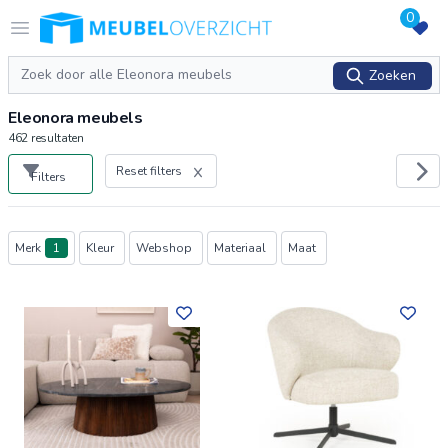
0
Logo Meubeloverzicht.nl
Open menu
Zoeken
Zoeken
Eleonora meubels
462
resultaten
Reset filters
Filters
Producten
Merk
1
Kleur
Webshop
Materiaal
Maat