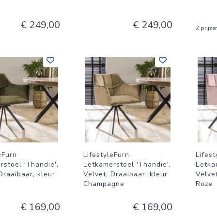
€ 249,00
€ 249,00
2 prijze
eFurn
LifestyleFurn
Lifest
rstoel 'Thandie',
Eetkamerstoel 'Thandie',
Eetka
Draaibaar, kleur
Velvet, Draaibaar, kleur
Velvet
Champagne
Roze
€ 169,00
€ 169,00