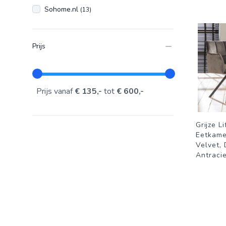
Sohome.nl
(13)
Prijs
Prijs vanaf
€ 135,-
tot
€ 600,-
Grijze L
Eetkame
Velvet, 
Antraci