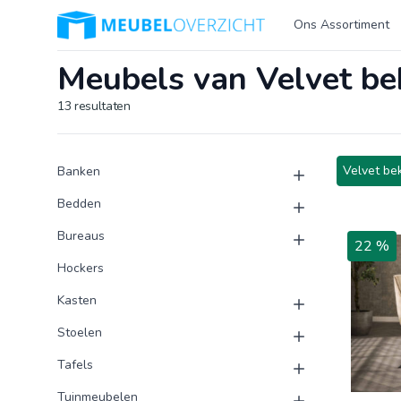
Logo Meubeloverzicht.nl
Ons Assortiment
Meubels van Velvet be
13
resultaten
Product categorieën
Producten
Velvet be
Banken
Bedden
Bureaus
22 %
Hockers
Kasten
Stoelen
Tafels
Tuinmeubelen