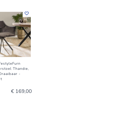
ifestyleFurn
rstoel Thandie,
Draaibaar -
et
€ 169,00