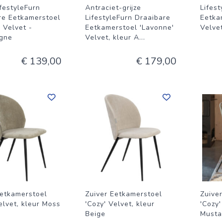
festyleFurn
Antraciet-grijze
Lifest
re Eetkamerstoel
LifestyleFurn Draaibare
Eetka
 Velvet -
Eetkamerstoel 'Lavonne'
Velve
gne
Velvet, kleur A
...
€ 139,00
€ 179,00
Eetkamerstoel
Zuiver Eetkamerstoel
Zuive
elvet, kleur Moss
'Cozy' Velvet, kleur
'Cozy'
Beige
Musta