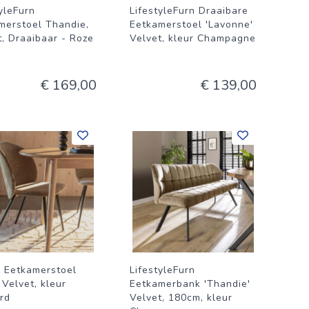
yleFurn
LifestyleFurn Draaibare
merstoel Thandie,
Eetkamerstoel 'Lavonne'
t, Draaibaar - Roze
Velvet, kleur Champagne
€ 169,00
€ 139,00
r Eetkamerstoel
LifestyleFurn
 Velvet, kleur
Eetkamerbank 'Thandie'
rd
Velvet, 180cm, kleur