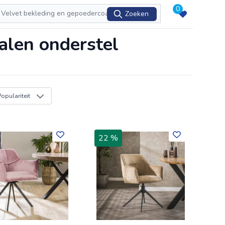
0
Zoeken
alen onderstel
Populariteit
22 %