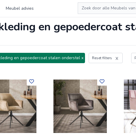
Zoeken
Meubel advies
kleding en gepoedercoat st
kleding en gepoedercoat stalen onderstel x
Reset filters