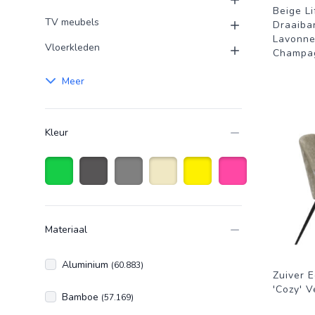
Beige Li
TV meubels
Draaiba
Lavonne
Vloerkleden
Champa
Meer
Kleur
Groen
Antraciet grijs
Grijs
Beige
Geel
Roze
Materiaal
Aluminium
(60.883)
Zuiver 
'Cozy' V
Bamboe
(57.169)