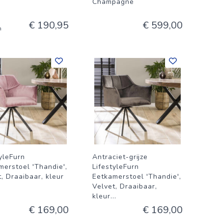
Champagne
€ 190,95
€ 599,00
n
yleFurn
Antraciet-grijze
merstoel 'Thandie',
LifestyleFurn
, Draaibaar, kleur
Eetkamerstoel 'Thandie',
Velvet, Draaibaar,
kleur
...
€ 169,00
€ 169,00