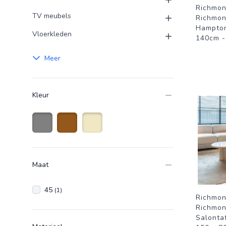
Richmon
TV meubels
Richmon
Hampton
Vloerkleden
140cm -
Meer
Kleur
Grijs
Bruin
Beige
Maat
45
(1)
Richmon
Richmon
Salonta