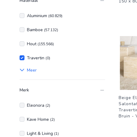
Materiaal
150 x 80
Aluminium
(60.829)
Bamboe
(57.132)
Hout
(155.566)
Travertin
(0)
Meer
Merk
Beige E
Salonta
Eleonora
(2)
Traverti
Bruin - 
Kave Home
(2)
Light & Living
(1)