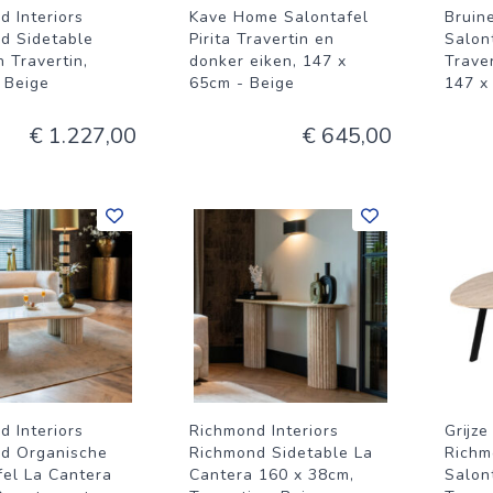
d Interiors
Kave Home Salontafel
Bruin
d Sidetable
Pirita Travertin en
Salont
 Travertin,
donker eiken, 147 x
Traver
 Beige
65cm - Beige
147 x
€ 1.227,00
€ 645,00
d Interiors
Richmond Interiors
Grijze
d Organische
Richmond Sidetable La
Richm
fel La Cantera
Cantera 160 x 38cm,
Salon