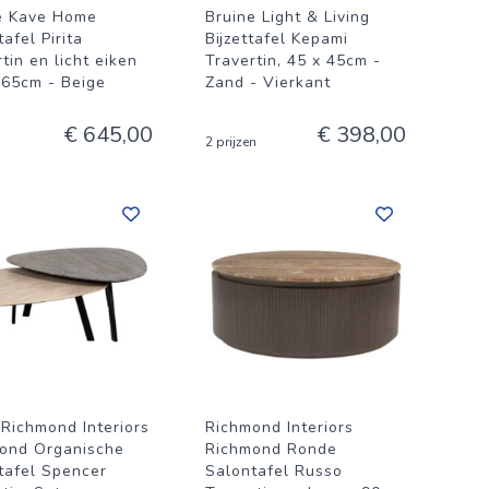
e Kave Home
Bruine Light & Living
afel Pirita
Bijzettafel Kepami
tin en licht eiken
Travertin, 45 x 45cm -
 65cm - Beige
Zand - Vierkant
€ 645,00
€ 398,00
2 prijzen
 Richmond Interiors
Richmond Interiors
ond Organische
Richmond Ronde
tafel Spencer
Salontafel Russo