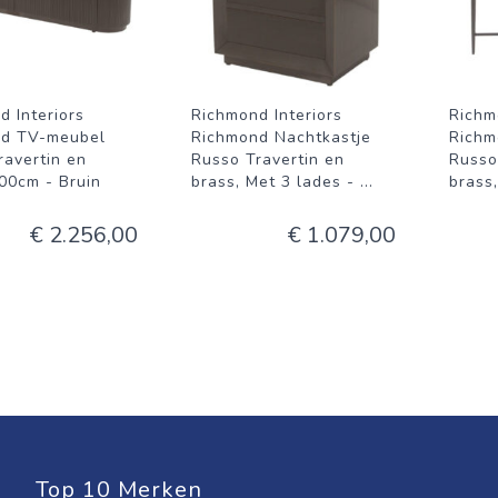
d Interiors
Richmond Interiors
Richm
nd TV-meubel
Richmond Nachtkastje
Richm
ravertin en
Russo Travertin en
Russo
200cm - Bruin
brass, Met 3 lades -
...
brass
€ 2.256,00
€ 1.079,00
Top 10 Merken