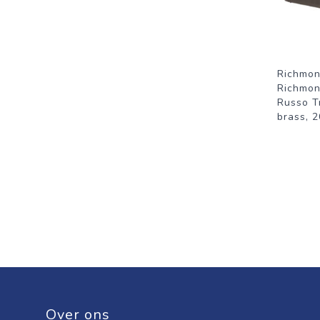
Richmon
Richmo
Russo T
brass, 
Over ons