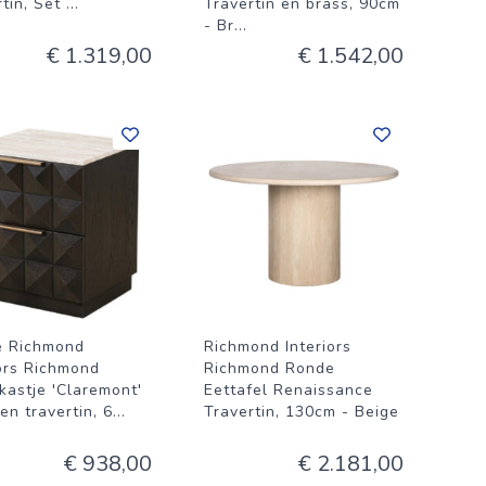
rtin, Set
...
Travertin en brass, 90cm
- Br
...
€ 1.319,00
€ 1.542,00
e Richmond
Richmond Interiors
iors Richmond
Richmond Ronde
kastje 'Claremont'
Eettafel Renaissance
en travertin, 6
...
Travertin, 130cm - Beige
€ 938,00
€ 2.181,00