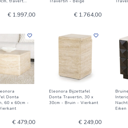
cm, travert
...
Travertin - Beige
Trave
€ 1.997,00
€ 1.764,00
leonora
Eleonora Bijzettafel
Bruin
fel Donta
Donta Travertin, 30 x
Inter
n, 60 x 60cm -
30cm - Bruin - Vierkant
Nacht
Vierkant
Eiken 
€ 479,00
€ 249,00