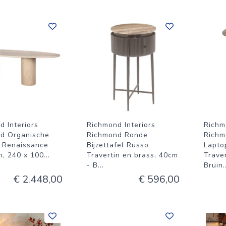
d Interiors
Richmond Interiors
Richm
d Organische
Richmond Ronde
Richm
l Renaissance
Bijzettafel Russo
Lapto
n, 240 x 100
...
Travertin en brass, 40cm
Traver
- B
...
Bruin
.
€ 2.448,00
€ 596,00