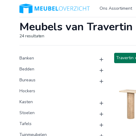
Logo Meubeloverzicht.nl
Ons Assortiment
Meubels van Travertin
24
resultaten
Product categorieën
Producten
Travertin 
Banken
Bedden
Bureaus
Hockers
Kasten
Stoelen
Tafels
Tuinmeubelen