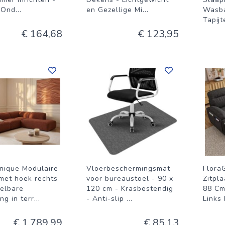
p Ond
...
en Gezellige Mi
...
Wasba
Tapijt
€ 164,68
€ 123,95
nique Modulaire
Vloerbeschermingsmat
Flora
 met hoek rechts
voor bureaustoel - 90 x
Zitpl
telbare
120 cm - Krasbestendig
88 Cm
ng in terr
...
- Anti-slip
...
Links
€ 1.789,99
€ 85,13