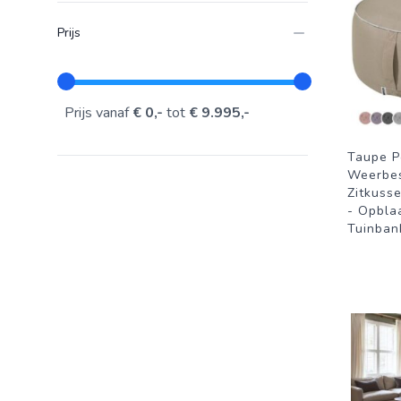
Prijs
Prijs vanaf
€ 0,-
tot
€ 9.995,-
Taupe P
Weerbes
Zitkuss
- Opbla
Tuinban