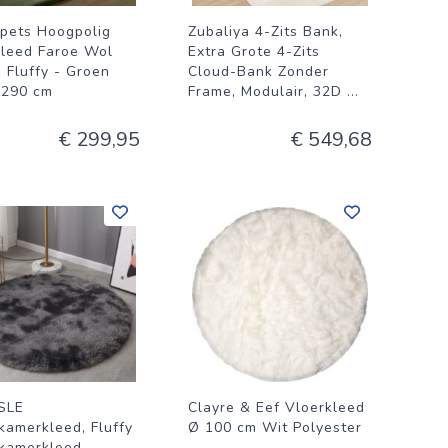
rpets Hoogpolig
Zubaliya 4-Zits Bank,
kleed Faroe Wol
Extra Grote 4-Zits
 Fluffy - Groen
Cloud-Bank Zonder
 290 cm
Frame, Modulair, 32D
...
€ 299,95
€ 549,68
SLE
Clayre & Eef Vloerkleed
amerkleed, Fluffy
Ø 100 cm Wit Polyester
kamerkleed,