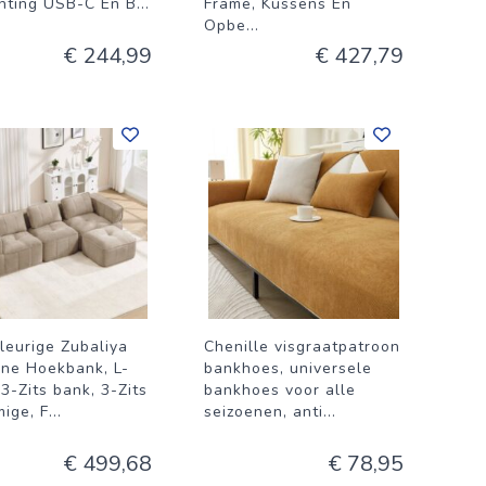
chting USB-C En B
...
Frame, Kussens En
Opbe
...
€ 244,99
€ 427,79
leurige Zubaliya
Chenille visgraatpatroon
ne Hoekbank, L-
bankhoes, universele
3-Zits bank, 3-Zits
bankhoes voor alle
mige, F
...
seizoenen, anti
...
€ 499,68
€ 78,95