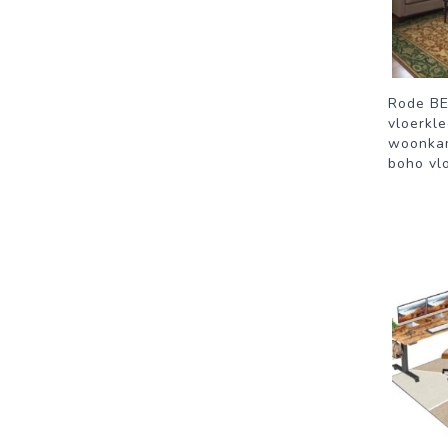
Rode B
vloerkl
woonkam
boho vl