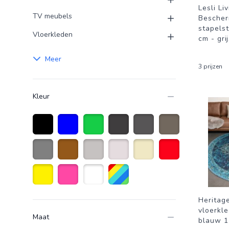
Lesli Li
TV meubels
Bescher
stapels
Vloerkleden
cm - gri
Meer
3 prijzen
Kleur
Zwart
Blauw
Groen
Donkergrijs
Antraciet grijs
taupe
Grijs
Bruin
Licht Grijs
Creme wit
Beige
Rood
Geel
Roze
Wit
Diverse kleuren
Heritag
vloerkl
Maat
blauw 1