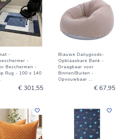
mat -
Blauwe Dailygoods-
beschermer -
Opblaasbare Bank -
or Beschermen -
Draagbaar voor
lip Rug - 100 x 140
Binnen/Buiten -
..
Opvouwbaar
...
€ 301,55
€ 67,95