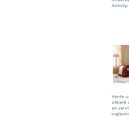
Antisli
Vente-u
zitbank
en vers
rugleuni