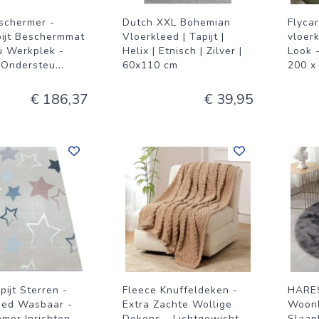
schermer -
Dutch XXL Bohemian
Flyca
pijt Beschermmat
Vloerkleed | Tapijt |
vloer
u Werkplek -
Helix | Etnisch | Zilver |
Look -
p Ondersteu
...
60x110 cm
200 x
€ 186,37
€ 39,95
pijt Sterren -
Fleece Knuffeldeken -
HARE
eed Wasbaar -
Extra Zachte Wollige
Woonk
mer Inrichten -
Dekens - Lichtgewicht
Slaap