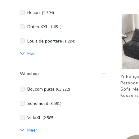
Beliani
(1.794)
Dutch XXL
(1.651)
Louis de poortere
(1.294)
Meer
Webshop
Zubaliy
Persoon
Bol.com plaza
Sofa Me
(63.222)
Kussens
Sohome.nl
(3.591)
VidaXL
(2.585)
Meer