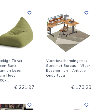
oekige Zitzak -
Vloerbeschermingsmat -
ssen Bank -
Stoelmat Bureau - Vloer
annen Lezen -
Beschermen - Antislip
re Hoes -
Onderlaag -
...
00x
...
€ 221,97
€ 173,28