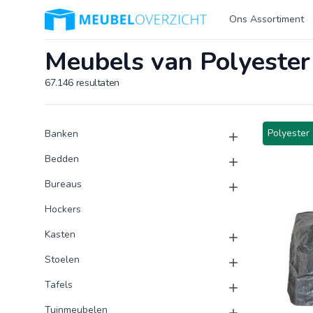
Logo Meubeloverzicht.nl
Ons Assortiment
Meubels van Polyester
67.146
resultaten
Product categorieën
Producten
Polyester 
Banken
Bedden
Bureaus
Hockers
Kasten
Stoelen
Tafels
Tuinmeubelen