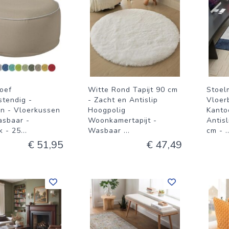
oef
Witte Rond Tapijt 90 cm
Stoel
tendig -
- Zacht en Antislip
Vloer
en - Vloerkussen
Hoogpolig
Kanto
asbaar -
Woonkamertapijt -
Antis
k - 25
...
Wasbaar
...
cm -
.
€ 51,95
€ 47,49