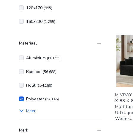
120x170
(995)
160x230
(1.255)
Materiaal
Aluminium
(60.055)
Bamboe
(56.688)
Hout
(154.189)
MIVRAY 
Polyester
(67.146)
X 88 X 
Multifun
Meer
Uitklapb
Woonk
..
Merk