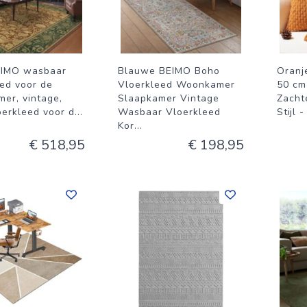
EIMO wasbaar
Blauwe BEIMO Boho
Oranj
eed voor de
Vloerkleed Woonkamer
50 cm
er, vintage,
Slaapkamer Vintage
Zacht
oerkleed voor d
...
Wasbaar Vloerkleed
Stijl 
Kor
...
€ 518,95
€ 198,95