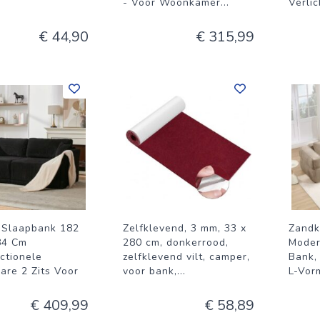
- Voor Woonkamer
...
Verli
€ 44,90
€ 315,99
Slaapbank 182
Zelfklevend, 3 mm, 33 x
Zandk
84 Cm
280 cm, donkerrood,
Moder
ctionele
zelfklevend vilt, camper,
Bank, 
are 2 Zits Voor
voor bank,
...
L-Vor
.
€ 409,99
€ 58,89