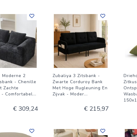
a Moderne 2
Zubaliya 3 Zitsbank -
Drieh
sbank - Chenille
Zwarte Corduroy Bank
Zitku
t Zachte
Met Hoge Rugleuning En
Ontsp
 - Comfortabel
...
Zijvak - Moder
...
Wasba
150x1
€ 309,24
€ 215,97