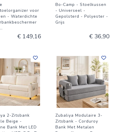
e
Bo-Camp - Stoelkussen
toelorganizer voor
- Universeel -
ren - Waterdichte
Gepolsterd - Polyester -
rbankbeschermer
Grijs
...
€ 149,16
€ 36,90
iya 2-Zitsbank
Zubaliya Modulaire 3-
lle Beige -
Zitsbank - Corduroy
ne Bank Met LED
Bank Met Metalen