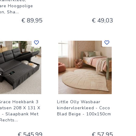
re Hoogpolige
en, Sha
...
€ 89,95
€ 49,03
Grace Hoekbank 3
Little Olly Wasbaar
aatsen 208 X 131 X
kindervloerkleed - Coco
 - Slaapbank Met
Blad Beige - 100x150cm
 Rechts
...
€ 545,99
€ 57,95