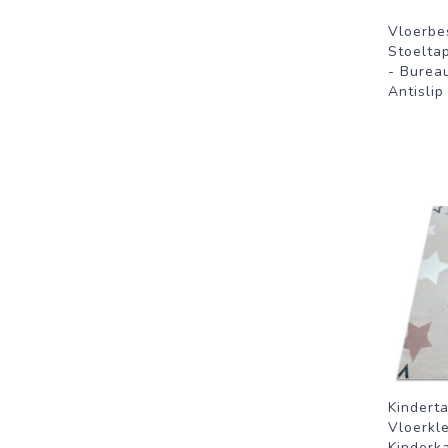
Vloerbe
Stoelta
- Burea
Antisli
Kinderta
Vloerkl
Kinderka