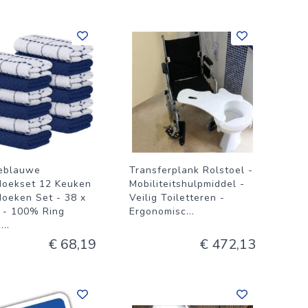
eblauwe
Transferplank Rolstoel -
oekset 12 Keuken
Mobiliteitshulpmiddel -
oeken Set - 38 x
Veilig Toiletteren -
 - 100% Ring
Ergonomisc
...
o
...
€ 68,19
€ 472,13