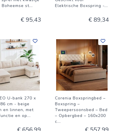
e Boheemse st
...
Elektrische Boxspring -
...
€ 95,43
€ 89,34
O U-bank 270 x
Corenia Boxspringbed –
 86 cm - beige
Boxspring –
n en linnen, met
Tweepersoonsbed – Bed
functie en op
...
– Opbergbed – 160x200
c
...
€ 656,99
€ 557,99