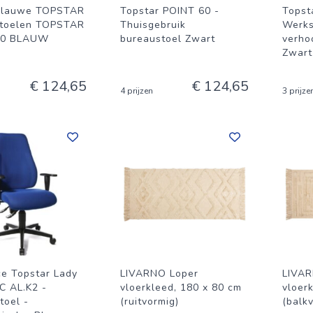
blauwe TOPSTAR
Topstar POINT 60 -
Topst
stoelen TOPSTAR
Thuisgebruik
Werks
60 BLAUW
bureaustoel Zwart
verho
Zwart
€ 124,65
€ 124,65
4 prijzen
3 prijze
ce Topstar Lady
LIVARNO Loper
LIVAR
C AL.K2 -
vloerkleed, 180 x 80 cm
vloer
toel -
(ruitvormig)
(balk