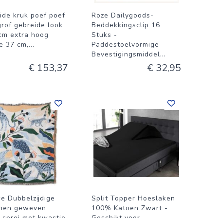
ide kruk poef poef
Roze Dailygoods-
grof gebreide look
Beddekkingsclip 16
cm extra hoog
Stuks -
e 37 cm,
...
Paddestoelvormige
Bevestigingsmiddel
...
€ 153,37
€ 32,95
e Dubbelzijdige
Split Topper Hoeslaken
nen geweven
100% Katoen Zwart -
 sprei met kwastje
Geschikt voor