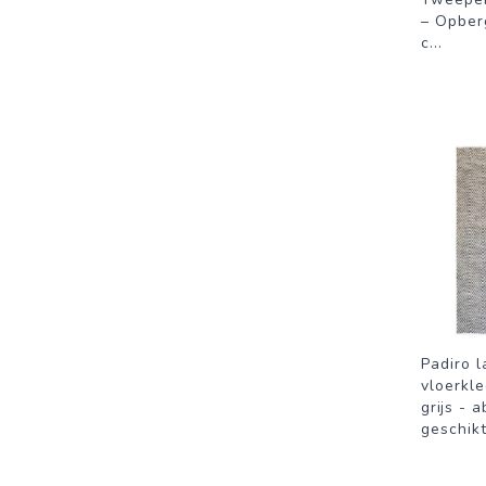
– Opber
c
...
Padiro l
vloerkl
grijs - 
geschik