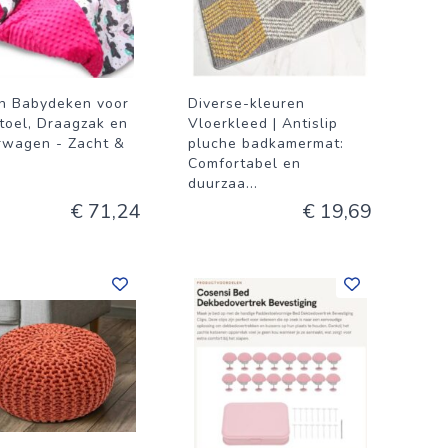
in Babydeken voor
Diverse-kleuren
toel, Draagzak en
Vloerkleed | Antislip
rwagen - Zacht &
pluche badkamermat:
Comfortabel en
duurzaa
...
€ 71,24
€ 19,69