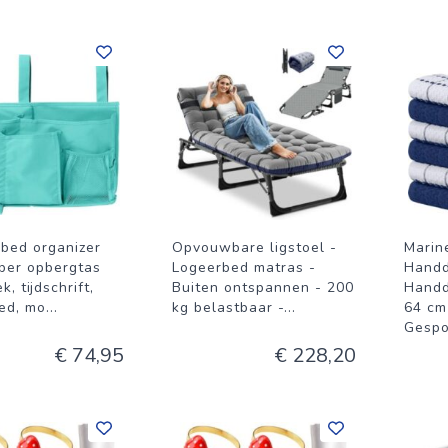
 bed organizer
Opvouwbare ligstoel -
Marin
per opbergtas
Logeerbed matras -
Handd
k, tijdschrift,
Buiten ontspannen - 200
Handd
ed, mo
...
kg belastbaar -
...
64 cm
Gesp
€ 74,95
€ 228,20