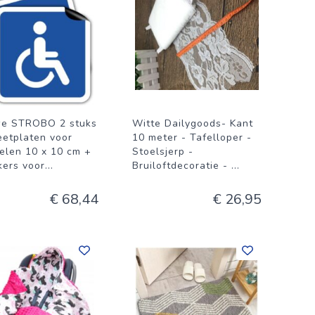
e STROBO 2 stuks
Witte Dailygoods- Kant
etplaten voor
10 meter - Tafelloper -
oelen 10 x 10 cm +
Stoelsjerp -
kers voor
...
Bruiloftdecoratie -
...
€ 68,44
€ 26,95