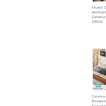
Studio 
abstract
Candice
160cm
Corenia
Boxspri
Tweeper