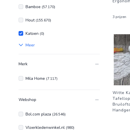
Ergonom
Bamboe
(57.170)
3 prijzen
Hout
(155.670)
Katoen
(0)
Meer
Merk
Mila Home
(7.117)
Witte K
Tafellop
Webshop
Bruiloft
Handge
Bol.com plaza
(26.546)
Vloerkledenwinkel.nl
(980)