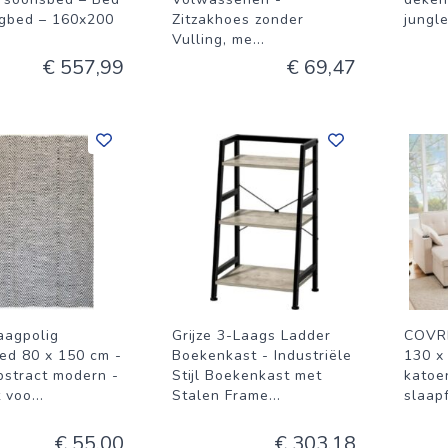
gbed – 160x200
Zitzakhoes zonder
jungl
Vulling, me
...
€ 557,99
€ 69,47
aagpolig
Grijze 3-Laags Ladder
COVRE
eed 80 x 150 cm -
Boekenkast - Industriële
130 x
abstract modern -
Stijl Boekenkast met
katoe
t voo
...
Stalen Frame
...
slaap
€ 55,00
€ 303,18