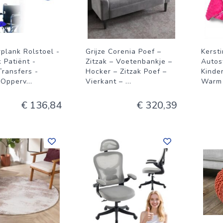
plank Rolstoel -
Grijze Corenia Poef –
Kerst
k Patiënt -
Zitzak – Voetenbankje –
Autos
Transfers -
Hocker – Zitzak Poef –
Kinde
p Opperv
...
Vierkant –
...
Warm
€ 136,84
€ 320,39