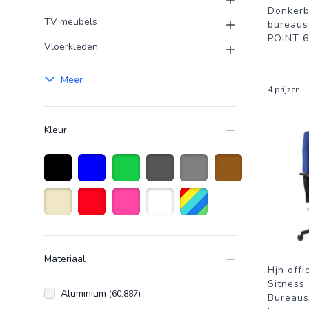
Donker
TV meubels
bureau
POINT 
Vloerkleden
Meer
4 prijzen
Kleur
Zwart
Blauw
Groen
Antraciet grijs
Grijs
Bruin
Beige
Rood
Roze
Wit
Diverse kleuren
Materiaal
Hjh offi
Sitness 
Aluminium
(60.887)
Bureaus