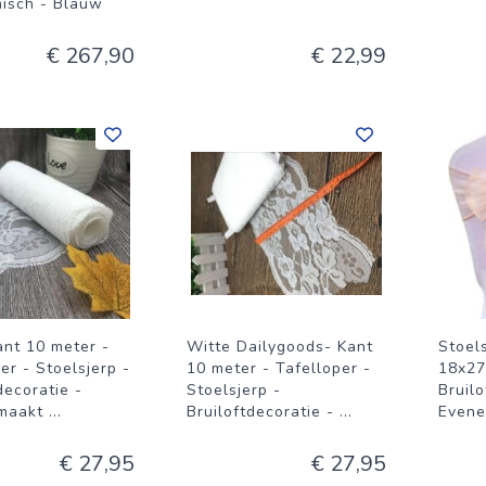
isch - Blauw
€ 267,90
€ 22,99
ant 10 meter -
Witte Dailygoods- Kant
Stoels
er - Stoelsjerp -
10 meter - Tafelloper -
18x27
decoratie -
Stoelsjerp -
Bruilo
maakt
...
Bruiloftdecoratie -
...
Evene
€ 27,95
€ 27,95