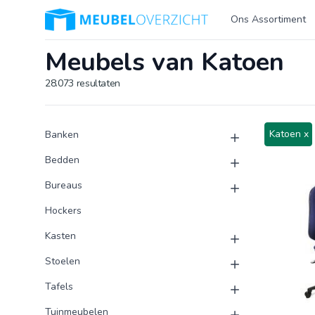
Logo Meubeloverzicht.nl
Ons Assortiment
Meubels van Katoen
28.073
resultaten
Product categorieën
Producten
Katoen x
Banken
Bedden
Bureaus
Hockers
Kasten
Stoelen
Tafels
Tuinmeubelen