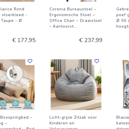
Clarice Rond
Corenia Bureaustoel –
Gebre
 vloerkleed -
Ergonomische Stoel –
poef 
 Taupe - Ø
Office Chair – Draaistoel
Ø 55 
– Kantoorst
...
hoogt
€ 177,95
€ 237,99
 Boxspringbed –
Licht-grijze Zitzak voor
Blauw
ng –
Kinderen en
katoe
soonsbed – Bed
Volwassenen -
deken