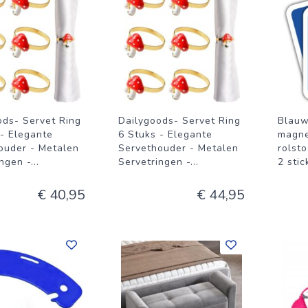
ods- Servet Ring
Dailygoods- Servet Ring
Blauw
 - Elegante
6 Stuks - Elegante
magne
ouder - Metalen
Servethouder - Metalen
rolst
ngen -
...
Servetringen -
...
2 stic
€ 40,95
€ 44,95