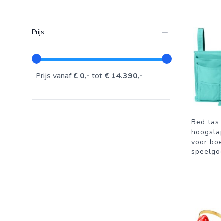
Prijs
Prijs vanaf
€ 0,-
tot
€ 14.390,-
Bed tas
hoogsla
voor boe
speelgo