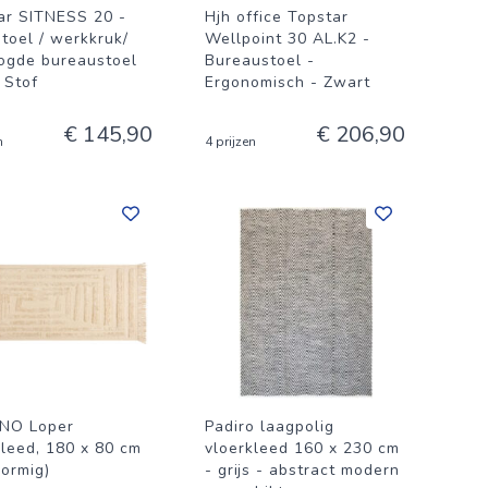
ar SITNESS 20 -
Hjh office Topstar
toel / werkkruk/
Wellpoint 30 AL.K2 -
ogde bureaustoel
Bureaustoel -
 Stof
Ergonomisch - Zwart
€ 145,90
€ 206,90
n
4 prijzen
NO Loper
Padiro laagpolig
kleed, 180 x 80 cm
vloerkleed 160 x 230 cm
vormig)
- grijs - abstract modern