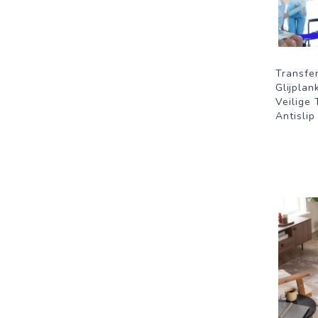
Transfer
Glijplan
Veilige 
Antisli