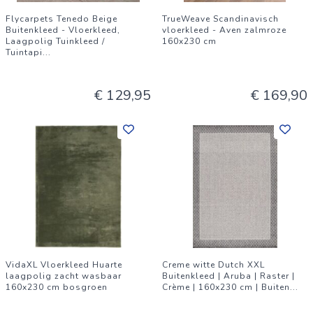
Flycarpets Tenedo Beige
TrueWeave Scandinavisch
Buitenkleed - Vloerkleed,
vloerkleed - Aven zalmroze
Laagpolig Tuinkleed /
160x230 cm
Tuintapi
...
€ 129,95
€ 169,90
VidaXL Vloerkleed Huarte
Creme witte Dutch XXL
laagpolig zacht wasbaar
Buitenkleed | Aruba | Raster |
160x230 cm bosgroen
Crème | 160x230 cm | Buiten
...