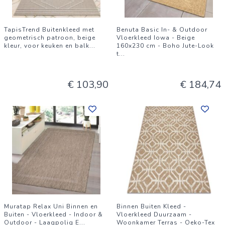
TapisTrend Buitenkleed met
Benuta Basic In- & Outdoor
geometrisch patroon, beige
Vloerkleed Iowa - Beige
kleur, voor keuken en balk
...
160x230 cm - Boho Jute-Look
t
...
€ 103,90
€ 184,74
Muratap Relax Uni Binnen en
Binnen Buiten Kleed -
Buiten - Vloerkleed - Indoor &
Vloerkleed Duurzaam -
Outdoor - Laagpolig E
...
Woonkamer Terras - Oeko-Tex