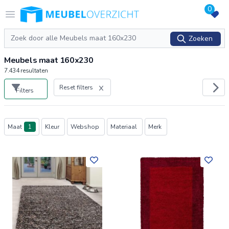
0
Logo Meubeloverzicht.nl
Open menu
Zoeken
Zoeken
Meubels maat 160x230
7.434
resultaten
Reset filters
Filters
Producten
Maat
1
Kleur
Webshop
Materiaal
Merk