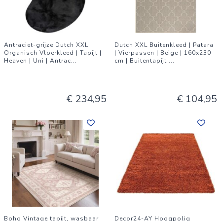
Antraciet-grijze Dutch XXL
Dutch XXL Buitenkleed | Patara
Organisch Vloerkleed | Tapijt |
| Vierpassen | Beige | 160x230
Heaven | Uni | Antrac
...
cm | Buitentapijt
...
€ 234,95
€ 104,95
Boho Vintage tapijt, wasbaar
Decor24-AY Hoogpolig