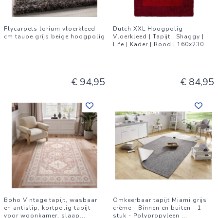
Flycarpets lorium vloerkleed
Dutch XXL Hoogpolig
cm taupe grijs beige hoogpolig
Vloerkleed | Tapijt | Shaggy |
Life | Kader | Rood | 160x230
...
€ 94,95
€ 84,95
Boho Vintage tapijt, wasbaar
Omkeerbaar tapijt Miami grijs
en antislip, kortpolig tapijt
crème - Binnen en buiten - 1
voor woonkamer, slaap
...
stuk - Polypropyleen
...