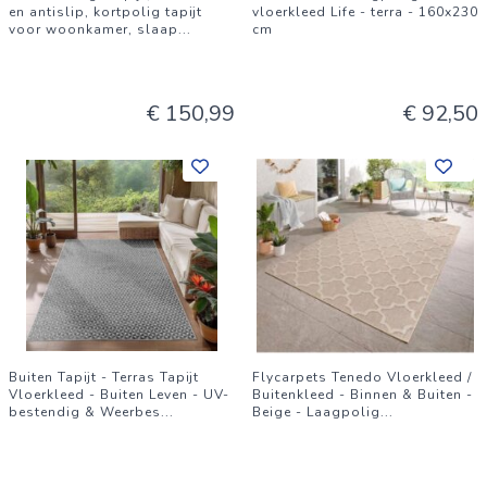
en antislip, kortpolig tapijt
vloerkleed Life - terra - 160x230
voor woonkamer, slaap
...
cm
€ 150,99
€ 92,50
Buiten Tapijt - Terras Tapijt
Flycarpets Tenedo Vloerkleed /
Vloerkleed - Buiten Leven - UV-
Buitenkleed - Binnen & Buiten -
bestendig & Weerbes
...
Beige - Laagpolig
...