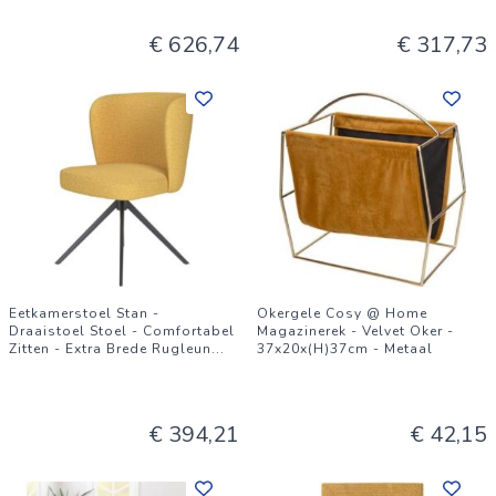
€ 626,74
€ 317,73
Eetkamerstoel Stan -
Okergele Cosy @ Home
Draaistoel Stoel - Comfortabel
Magazinerek - Velvet Oker -
Zitten - Extra Brede Rugleun
...
37x20x(H)37cm - Metaal
€ 394,21
€ 42,15