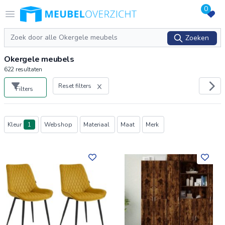
0
Logo Meubeloverzicht.nl
Open menu
Zoeken
Zoeken
Okergele meubels
622
resultaten
Reset filters
Filters
Producten
Kleur
1
Webshop
Materiaal
Maat
Merk