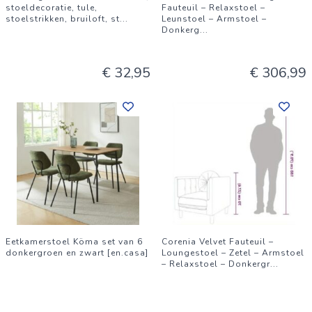
stoeldecoratie, tule,
Fauteuil – Relaxstoel –
stoelstrikken, bruiloft, st
...
Leunstoel – Armstoel –
Donkerg
...
€ 32,95
€ 306,99
Eetkamerstoel Köma set van 6
Corenia Velvet Fauteuil –
donkergroen en zwart [en.casa]
Loungestoel – Zetel – Armstoel
– Relaxstoel – Donkergr
...