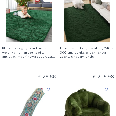
Pluizig shaggy tapijt voor
Hoogpolig tapijt, wollig, 240 x
woonkamer, groot tapijt,
300 cm, donkergroen, extra
antislip, machinewasbaar, za
...
zacht, shaggy, antisl
...
€ 79,66
€ 205,98