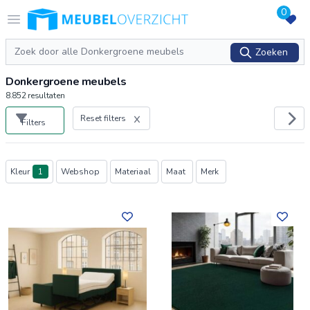
0
Logo Meubeloverzicht.nl
Open menu
Zoeken
Zoeken
Donkergroene meubels
8.852
resultaten
Reset filters
Filters
Producten
Kleur
1
Webshop
Materiaal
Maat
Merk