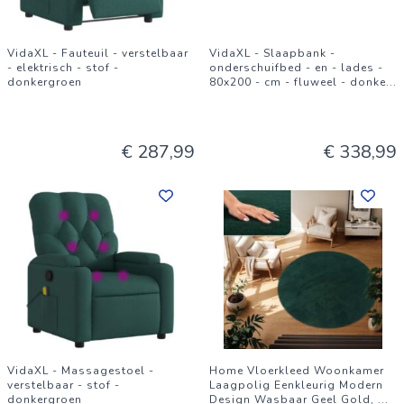
VidaXL - Fauteuil - verstelbaar
VidaXL - Slaapbank -
- elektrisch - stof -
onderschuifbed - en - lades -
donkergroen
80x200 - cm - fluweel - donke
...
€ 287,99
€ 338,99
VidaXL - Massagestoel -
Home Vloerkleed Woonkamer
verstelbaar - stof -
Laagpolig Eenkleurig Modern
donkergroen
Design Wasbaar Geel Gold,
...