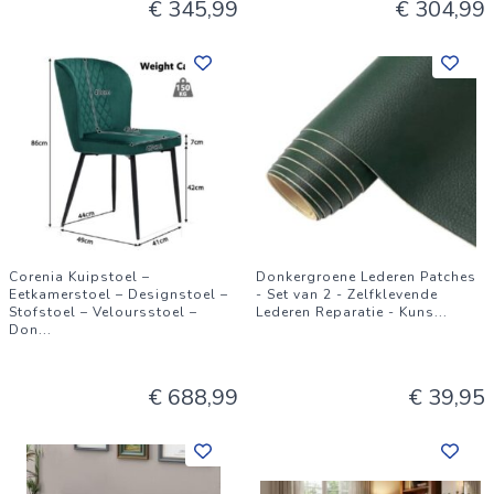
€ 345,99
€ 304,99
Corenia Kuipstoel –
Donkergroene Lederen Patches
Eetkamerstoel – Designstoel –
- Set van 2 - Zelfklevende
Stofstoel – Veloursstoel –
Lederen Reparatie - Kuns
...
Don
...
€ 688,99
€ 39,95