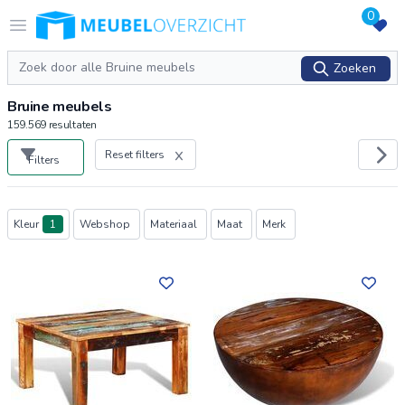
0
Logo Meubeloverzicht.nl
Open menu
Zoeken
Zoeken
Bruine meubels
159.569
resultaten
Reset filters
Filters
Producten
Kleur
1
Webshop
Materiaal
Maat
Merk