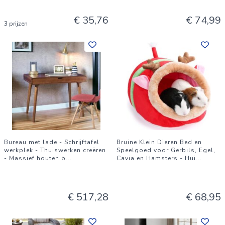
€ 35,76
€ 74,99
3 prijzen
Bureau met lade - Schrijftafel
Bruine Klein Dieren Bed en
werkplek - Thuiswerken creëren
Speelgoed voor Gerbils, Egel,
- Massief houten b
...
Cavia en Hamsters - Hui
...
€ 517,28
€ 68,95