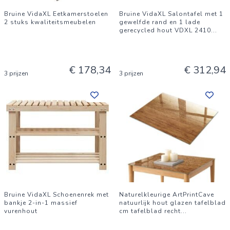
Bruine VidaXL Eetkamerstoelen
Bruine VidaXL Salontafel met 1
2 stuks kwaliteitsmeubelen
gewelfde rand en 1 lade
gerecycled hout VDXL 2410
...
€ 178,34
€ 312,94
3 prijzen
3 prijzen
Bruine VidaXL Schoenenrek met
Naturelkleurige ArtPrintCave
bankje 2-in-1 massief
natuurlijk hout glazen tafelblad
vurenhout
cm tafelblad recht
...