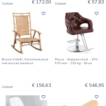
€ 172,00
€ 57,83
2 prijzen
3 prijzen
Bruine VidaXL Schommelstoel
Physa - Kappersstoel - 470 -
met kussen bamboe
570 mm - 150 kg - Bruin
€ 156,63
€ 546,95
2 prijzen