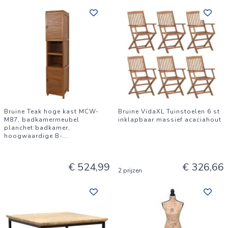
Bruine Teak hoge kast MCW-
Bruine VidaXL Tuinstoelen 6 st
M87, badkamermeubel
inklapbaar massief acaciahout
planchet badkamer,
hoogwaardige B-
...
€ 524,99
€ 326,66
2 prijzen