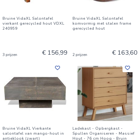
Bruine VidaXL Salontafel
Bruine VidaXL Salontafel
vierkant gerecycled hout VDXL
komvormig met stalen frame
240959
gerecycled hout
€ 156,99
€ 163,60
3 prijzen
2 prijzen
Bruine VidaXL Vierkante
Ladekast - Opbergkast -
salontafel van mango-hout in
Spullen Organiseren - Massief
antieklook (zwart)
Hout - 76 cm Hoog - Bruin