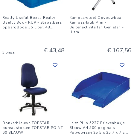
Really Useful Boxes Really
Kampeerstoel Opvouwbaar -
Useful Box - RUP - Stapelbare
Kampeerkruk Mini -
opbergdoos 35 Liter, 48
...
Buitenactiviteiten Genieten -
Ultra
...
€ 43,48
€ 167,56
3 prijzen
Donkerblauwe TOPSTAR
Leitz Plus 5227 Brievenbakje
bureaustoelen TOPSTAR POINT
Blauw A4 500 pagina's
60 BLAUW
Polystyreen 25 5 x 35 7 x 7 c
...