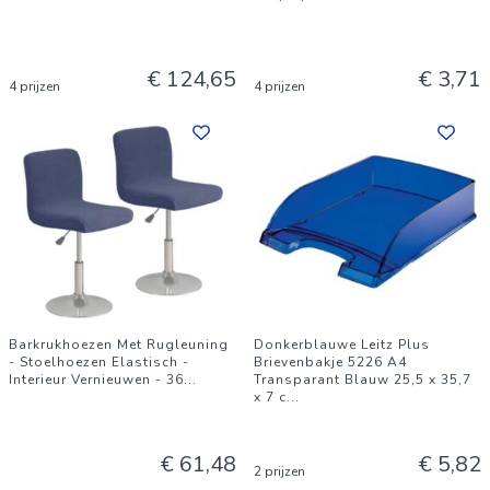
€ 124,65
€ 3,71
4 prijzen
4 prijzen
Barkrukhoezen Met Rugleuning
Donkerblauwe Leitz Plus
- Stoelhoezen Elastisch -
Brievenbakje 5226 A4
Interieur Vernieuwen - 36
...
Transparant Blauw 25,5 x 35,7
x 7 c
...
€ 61,48
€ 5,82
2 prijzen