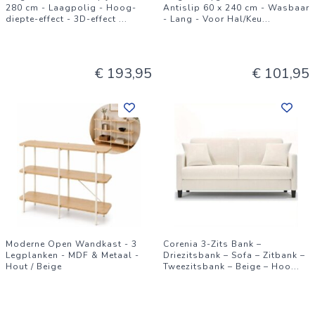
280 cm - Laagpolig - Hoog-
Antislip 60 x 240 cm - Wasbaar
diepte-effect - 3D-effect
...
- Lang - Voor Hal/Keu
...
€ 193,95
€ 101,95
Moderne Open Wandkast - 3
Corenia 3-Zits Bank –
Legplanken - MDF & Metaal -
Driezitsbank – Sofa – Zitbank –
Hout / Beige
Tweezitsbank – Beige – Hoo
...