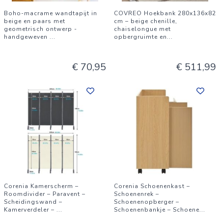
Boho-macrame wandtapijt in
COVREO Hoekbank 280x136x82
beige en paars met
cm – beige chenille,
geometrisch ontwerp -
chaiselongue met
handgeweven
...
opbergruimte en
...
€ 70,95
€ 511,99
Corenia Kamerscherm –
Corenia Schoenenkast –
Roomdivider – Paravent –
Schoenenrek –
Scheidingswand –
Schoenenopberger –
Kamerverdeler –
...
Schoenenbankje – Schoene
...