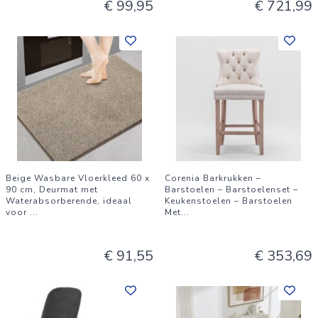
€ 99,95
€ 721,99
Beige Wasbare Vloerkleed 60 x
Corenia Barkrukken –
90 cm, Deurmat met
Barstoelen – Barstoelenset –
Waterabsorberende, ideaal
Keukenstoelen – Barstoelen
voor
...
Met
...
€ 91,55
€ 353,69