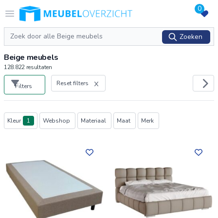
0
Logo Meubeloverzicht.nl
Open menu
Zoeken
Zoeken
Beige meubels
128.822
resultaten
Reset filters
Filters
Producten
Kleur
1
Webshop
Materiaal
Maat
Merk