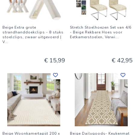
Beige Extra grote
Stretch Stoelhoezen Set van 4/6
strandhanddoekclips - 8 stuks
- Beige Rekbare Hoes voor
stoelclips, zwaar uitgevoerd |
Eetkamerstoelen, Verwi
...
V
...
€ 15,99
€ 42,95
Beige Woonkamertapijt 200 x
Beige Dailygoods- Keukenmat