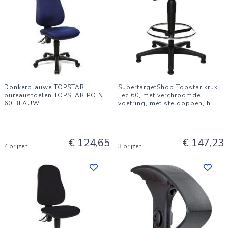
Donkerblauwe TOPSTAR
SupertargetShop Topstar kruk
bureaustoelen TOPSTAR POINT
Tec 60, met verchroomde
60 BLAUW
voetring, met steldoppen, h
...
€ 124,65
€ 147,23
4 prijzen
3 prijzen