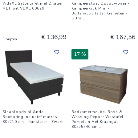
VidaXL Salontafel met 2 lagen
Kampeerstoel Opvouwbaar -
MDF wit VDXL 60629
Kampeerkruk Mini -
Buitenactiviteiten Genieten -
Ultra
...
€ 136,99
€ 167,56
3 prijzen
17 %
Slaaploods.nl Anda -
Badkamermeubel Boss &
Boxspring inclusief matras -
Wessing Pepper Wastafel
80x210 cm - Kunstleer - Zwart
Porselein Met Kraangat
80x55x46 cm
...