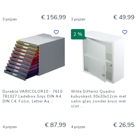
€ 156,99
€ 49,99
3 prijzen
3 prijzen
2 %
Durable VARICOLOR10 - 7610
Witte Differnz Quadro
761027 Ladebox Grijs DIN A4,
kubuskast 30x30x12cm met
DIN C4, Folio, Letter Aa
...
satin glas zonder kruis met
slot
...
€ 87,99
€ 26,95
4 prijzen
4 prijzen