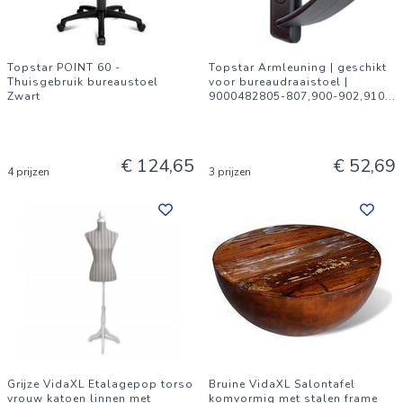
Topstar POINT 60 -
Topstar Armleuning | geschikt
Thuisgebruik bureaustoel
voor bureaudraaistoel |
Zwart
9000482805-807,900-902,910
...
€ 124,65
€ 52,69
4 prijzen
3 prijzen
Grijze VidaXL Etalagepop torso
Bruine VidaXL Salontafel
vrouw katoen linnen met
komvormig met stalen frame