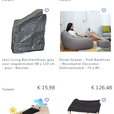
Lesli Living Beschermhoes grijs
Zitzak Hoezen - Poef Bankhoes
voor stapelstoelen 68 x 120 cm
- Woonkamer Decoratie -
- grijs - Bescher
...
Zelfnivellerend - 70 x 80
...
€ 15,98
€ 126,48
3 prijzen