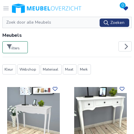
0
Logo Meubeloverzicht.nl
Open menu
Zoeken
Zoeken
Meubels
Filters
Producten
Kleur
Webshop
Materiaal
Maat
Merk