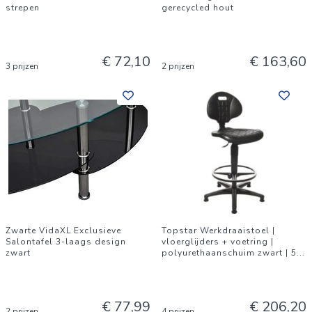
strepen
gerecycled hout
€ 72,10
€ 163,60
3 prijzen
2 prijzen
Zwarte VidaXL Exclusieve
Topstar Werkdraaistoel |
Salontafel 3-laags design
vloerglijders + voetring |
zwart
polyurethaanschuim zwart | 5
...
€ 77,99
€ 206,20
2 prijzen
4 prijzen