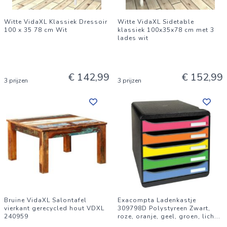
Witte VidaXL Klassiek Dressoir
Witte VidaXL Sidetable
100 x 35 78 cm Wit
klassiek 100x35x78 cm met 3
lades wit
€ 142,99
€ 152,99
3 prijzen
3 prijzen
Bruine VidaXL Salontafel
Exacompta Ladenkastje
vierkant gerecycled hout VDXL
309798D Polystyreen Zwart,
240959
roze, oranje, geel, groen, lich
...