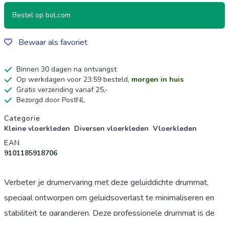
Bestel op bol.com
Bewaar als favoriet
Binnen 30 dagen na ontvangst
Op werkdagen voor 23:59 besteld,
morgen in huis
Gratis verzending vanaf 25,-
Bezorgd door PostNL
Productgegevens
Categorie
Kleine vloerkleden
Diversen vloerkleden
Vloerkleden
EAN
9101185918706
Verbeter je drumervaring met deze geluiddichte drummat,
speciaal ontworpen om geluidsoverlast te minimaliseren en
stabiliteit te garanderen. Deze professionele drummat is de
ideale oplossing voor elke drummer, van beginner tot