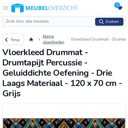
0
Logo Meubeloverzicht.nl
Open menu
Zoeken
Zoeken
Kleine
Terug naar overzicht
Vloerkleed Drummat - Drumta
Terug
vloerkleden
pijt Percussie - Geluiddichte O
Vloerkleed Drummat -
efening - Drie Laags Materiaa
l - 120 x 70
...
Drumtapijt Percussie -
Geluiddichte Oefening - Drie
Laags Materiaal - 120 x 70 cm -
Grijs