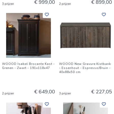
€ 999,00
€ 899,00
3 prijzen
2 prijzen
WOOOD Isabel Brocante Kast -
WOOOD New Gravure Kistbank
Grenen - Zwart - 191x118x47
- Essenhout - Espresso/Bruin -
40x88x50 cm
€ 649,00
€ 227,05
2 prijzen
3 prijzen