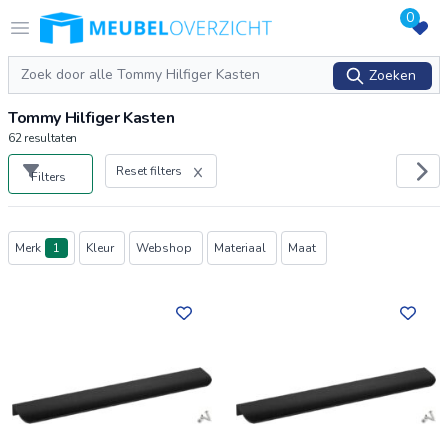
0
Logo Meubeloverzicht.nl
Open menu
Zoeken
Zoeken
Tommy Hilfiger Kasten
62
resultaten
Reset filters
Filters
Producten
Merk
1
Kleur
Webshop
Materiaal
Maat