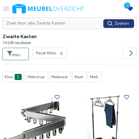
0
Logo Meubeloverzicht.nl
Open menu
Zoeken
Zoeken
Zwarte Kasten
74.245
resultaten
Reset filters
Filters
Producten
Kleur
1
Webshop
Materiaal
Maat
Merk