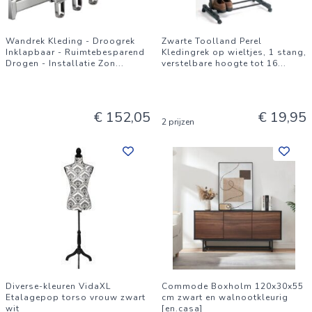
Wandrek Kleding - Droogrek
Zwarte Toolland Perel
Inklapbaar - Ruimtebesparend
Kledingrek op wieltjes, 1 stang,
Drogen - Installatie Zon
...
verstelbare hoogte tot 16
...
€ 152,05
€ 19,95
2 prijzen
Diverse-kleuren VidaXL
Commode Boxholm 120x30x55
Etalagepop torso vrouw zwart
cm zwart en walnootkleurig
wit
[en.casa]