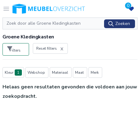
0
Logo Meubeloverzicht.nl
Open menu
Zoeken
Zoeken
Groene Kledingkasten
Reset filters
Filters
Producten
Kleur
1
Webshop
Materiaal
Maat
Merk
Helaas geen resultaten gevonden die voldoen aan jouw
zoekopdracht.