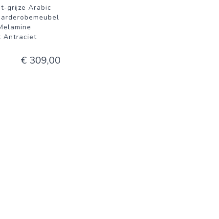
t-grijze Arabic
Garderobemeubel
Melamine
 Antraciet
€ 309,00