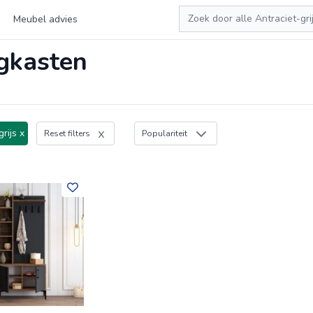
Zoeken
Meubel advies
ngkasten
rijs x
Reset filters
Populariteit