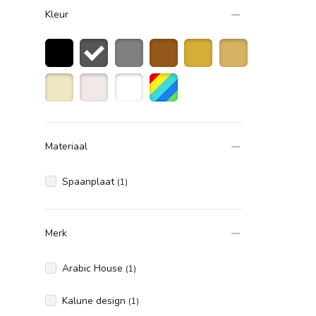
Kleur
Zwart
Antraciet grijs
Grijs
Bruin
Goud
Goudkleurig
Beige
Naturelkleur
Wit
Diverse kleuren
Materiaal
Spaanplaat
(1)
Merk
Arabic House
(1)
Kalune design
(1)