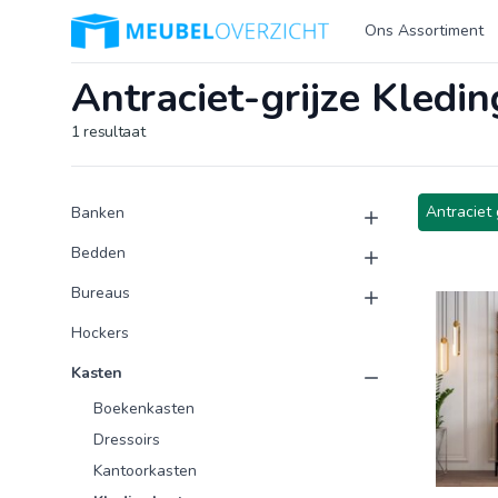
Logo Meubeloverzicht.nl
Ons Assortiment
Antraciet-grijze Kledi
1
resultaat
Product categorieën
Producten
Antraciet g
Banken
Bedden
Bureaus
Hockers
Kasten
Boekenkasten
Dressoirs
Kantoorkasten