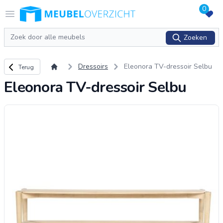
0
Logo Meubeloverzicht.nl
Open menu
Zoeken
Zoeken
Terug naar overzicht
Dressoirs
Eleonora TV-dressoir Selbu
Terug
Eleonora TV-dressoir Selbu