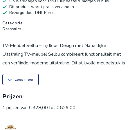
Op werkdagen voor 15:00 uur besteld, morgen in huis
Dit product wordt gratis verzonden
Bezorgd door DHL Parcel
Productgegevens
Categorie
Dressoirs
TV-Meubel Selbu – Tijdloos Design met Natuurlijke
Uitstraling TV-meubel Selbu combineert functionaliteit met
een verfijnde, moderne uitstraling. Dit stijlvolle meubelstuk is
ontworpen met strakke lijnen en warme, natuurlijke
Lees meer
materialen, waardoor het moeiteloos in verschillende
interieurstijlen past – van Scandinavisch tot modern en
Prijzen
industrieel.
1
prijzen van
€ 829,00
tot
€ 829,00