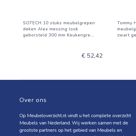
SOTECH 10 stuks meubelgrepen
Tommy H
deken Alex messing look
meubelg
geborsteld 300 mm Keukengre
...
zwart g
€ 52,42
Over ons
Op Meubeloverzicht.nl vindt u het complete overzicht
Meubels van Nederland. Wij werken samen met de
grootste partners op het gebied van Meubels en