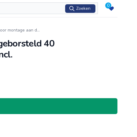
0
Zoeken
voor montage aan d
...
eborsteld 40
cl.