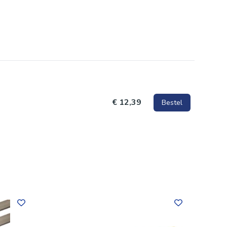
e
€ 12,39
Bestel