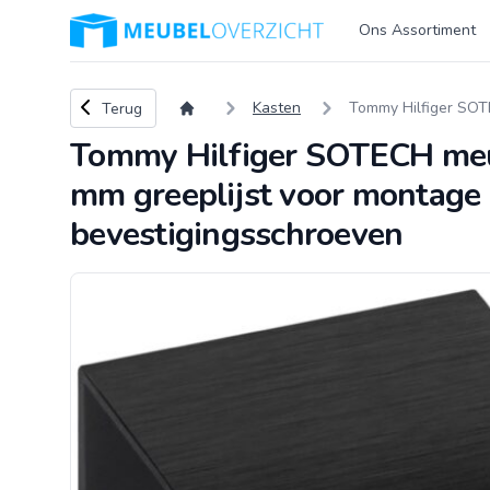
Logo Meubeloverzicht.nl
Ons Assortiment
Terug naar overzicht
Kasten
Tommy Hilfiger SOT
Terug
Tommy Hilfiger SOTECH meu
mm greeplijst voor montage a
bevestigingsschroeven