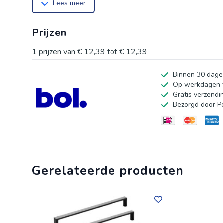
Lees meer
combinatie met het hoogwaardige oppervlak geven je wo
achterkant van het binnenfront gemonteerd met de me
Prijzen
Materiaal: Aluminium
1
prijzen van
€ 12,39
tot
€ 12,39
Oppervlak: zwart geborsteld
Binnen 30 dage
Lengte: 40 mm (2 boorgaten)
Op werkdagen v
Hoogte: 18 mm
Gratis verzendi
Bezorgd door P
Diepte: 42 mm
Omvang levering:
1 meubelgreep incl. bevestigingsschroeven 3,5 x 15 
Gerelateerde producten