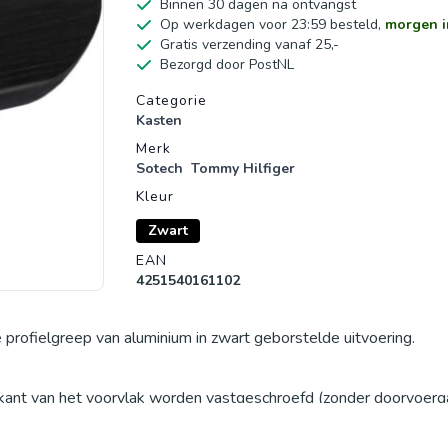
Binnen 30 dagen na ontvangst
Op werkdagen voor 23:59 besteld,
morgen i
Gratis verzending vanaf 25,-
Bezorgd door PostNL
Productgegevens
Categorie
Kasten
Merk
Sotech
Tommy Hilfiger
Kleur
Zwart
EAN
4251540161102
ofielgreep van aluminium in zwart geborstelde uitvoering.
ant van het voorvlak worden vastgeschroefd (zonder doorvoerg
l op bijna elk meubelfront worden gemonteerd. De afgeronde zijk