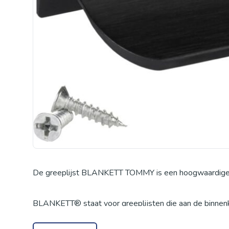
De greeplijst BLANKETT TOMMY is een hoogwaardige pr
BLANKETT® staat voor greeplijsten die aan de binnenk
Deze moderne profielgreep kan horizontaal of verticaa