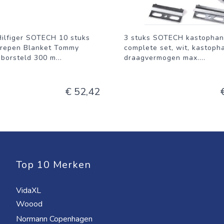
ilfiger SOTECH 10 stuks
3 stuks SOTECH kastophan
repen Blanket Tommy
complete set, wit, kastoph
eborsteld 300 m
...
draagvermogen max.
...
€ 52,42
Top 10 Merken
VidaXL
Woood
Normann Copenhagen