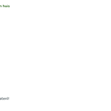
n huis
aten)!
anten in