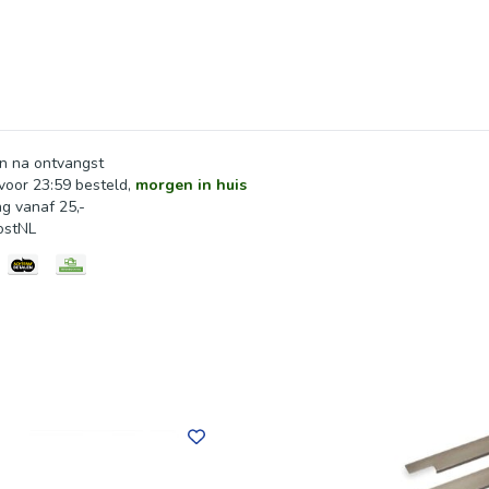
onsfeer de perfecte finishing touch. De greeplijst wordt aan d
egeleverde houtdraadschroeven.
n na ontvangst
oor 23:59 besteld,
morgen in huis
ng vanaf 25,-
ostNL
mm