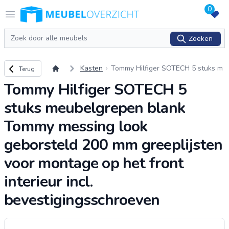
0
Logo Meubeloverzicht.nl
Open menu
Zoeken
Zoeken
Terug naar overzicht
Kasten
Tommy Hilfiger SOTECH 5 stuks m
Terug
eubelgrepen blank Tommy messin
Tommy Hilfiger SOTECH 5
g look geborsteld 200 mm greeplij
sten v
...
stuks meubelgrepen blank
Tommy messing look
geborsteld 200 mm greeplijsten
voor montage op het front
interieur incl.
bevestigingsschroeven