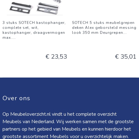
3 stuks SOTECH kastophanger,
SOTECH 5 stuks meubelgrepen
complete set, wit,
deken Alex geborsteld messing
kastophanger, draagvermogen
look 350 mm Deurgrepen
...
max.
...
€ 23,53
€ 35,01
Over ons
Op Meubeloverzicht.nl vindt u het complete overzicht
Meubels van Nederland. Wij werken samen met de grootste
partners op het gebied van Meubels en kunnen hierdoor het
grootste assortiment Meubels voor u overzichtelijk maken.