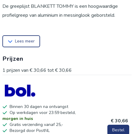
De greeplijst BLANKETT TOMMY is een hoogwaardige
profielgreep van aluminium in messinglook geborsteld.
BLANKETT® staat voor greeplijsten die op het binnenfront
Lees meer
(zonder doorvoergaten) worden geschroefd! Deze moderne
profielgreep kan horizontaal of verticaal op bijna elk
Prijzen
meubelfront worden gemonteerd. De afgeronde zijkanten in
combinatie met het hoogwaardige oppervlak geven je
1
prijzen van
€ 30,66
tot
€ 30,66
woonsfeer de perfecte finishing touch. De greeplijst wordt
aan de achterkant van het binnenfront gemonteerd met de
meegeleverde houtdraadschroeven.
Binnen 30 dagen na ontvangst
Op werkdagen voor 23:59 besteld,
Materiaal: Aluminium
morgen in huis
€ 30,66
Oppervlak: geborsteld messing look
Gratis verzending vanaf 25,-
Bestel
Bezorgd door PostNL
Lengte: 200 mm (3 boorgaten)