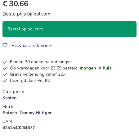
€ 30,66
Beste prijs bij bol.com
Bestel op bol.com
Bewaar als favoriet
Binnen 30 dagen na ontvangst
Op werkdagen voor 23:59 besteld,
morgen in huis
Gratis verzending vanaf 25,-
Bezorgd door PostNL
Productgegevens
Categorie
Kasten
Merk
Sotech
Tommy Hilfiger
EAN
4251540164677