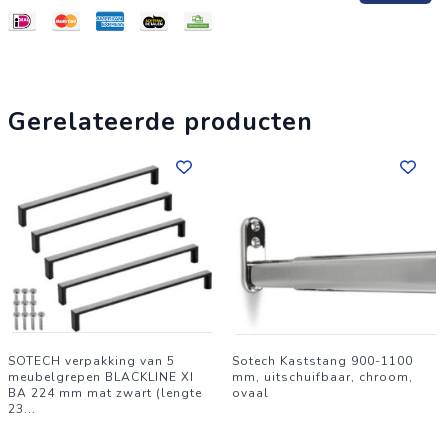
Hoogte: 18 mm
Diepte: 42 mm
Omvang levering:
Gerelateerde producten
5 stuks meubelgrepen incl. bevestigingsschroeven 3,5 x 15
mm
SOTECH verpakking van 5
Sotech Kaststang 900-1100
meubelgrepen BLACKLINE XI
mm, uitschuifbaar, chroom,
BA 224 mm mat zwart (lengte
ovaal
23
...