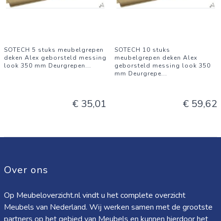
SOTECH 5 stuks meubelgrepen
SOTECH 10 stuks
deken Alex geborsteld messing
meubelgrepen deken Alex
look 350 mm Deurgrepen
...
geborsteld messing look 350
mm Deurgrepe
...
€ 35,01
€ 59,62
Over ons
Op Meubeloverzicht.nl vindt u het complete overzicht
Meubels van Nederland. Wij werken samen met de grootste
partners op het gebied van Meubels en kunnen hierdoor het