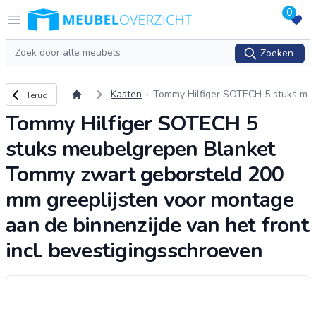
0
Logo Meubeloverzicht.nl
Open menu
Zoeken
Zoeken
Terug naar overzicht
Kasten
Tommy Hilfiger SOTECH 5 stuks m
Terug
eubelgrepen Blanket Tommy zwart
Tommy Hilfiger SOTECH 5
geborsteld 200 mm greeplijsten vo
or m
...
stuks meubelgrepen Blanket
Tommy zwart geborsteld 200
mm greeplijsten voor montage
aan de binnenzijde van het front
incl. bevestigingsschroeven