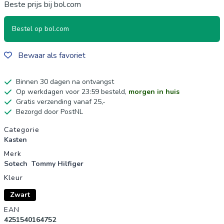
Beste prijs bij bol.com
Bestel op bol.com
Bewaar als favoriet
Binnen 30 dagen na ontvangst
Op werkdagen voor 23:59 besteld,
morgen in huis
Gratis verzending vanaf 25,-
Bezorgd door PostNL
Productgegevens
Categorie
Kasten
Merk
Sotech
Tommy Hilfiger
Kleur
Zwart
EAN
4251540164752