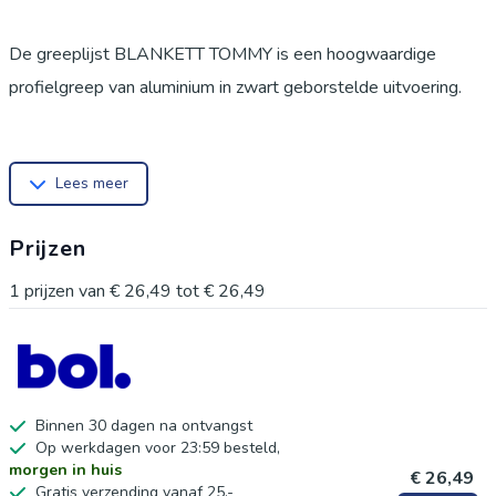
De greeplijst BLANKETT TOMMY is een hoogwaardige
profielgreep van aluminium in zwart geborstelde uitvoering.
BLANKETT® staat voor greeplijsten die aan de binnenkant
Lees meer
van het voorvlak worden vastgeschroefd (zonder
doorvoergaten)!
Prijzen
Deze moderne profielgreep kan horizontaal of verticaal op
bijna elk meubelfront worden gemonteerd. De afgeronde
1
prijzen van
€ 26,49
tot
€ 26,49
zijkanten in combinatie met het hoogwaardige oppervlak
geven je woonsfeer de perfecte finishing touch. De greeplijst
wordt aan de achterkant van het binnenfront gemonteerd met
de meegeleverde houtdraadschroeven.
Binnen 30 dagen na ontvangst
Op werkdagen voor 23:59 besteld,
morgen in huis
€ 26,49
Materiaal: Aluminium
Gratis verzending vanaf 25,-