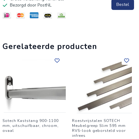
Bestel
Bezorgd door PostNL
Oppervlak: zwart geborsteld
Lengte: 200 mm (3 boorgaten)
Hoogte: 18 mm
Diepte: 42 mm
Gerelateerde producten
Omvang levering:
5 stuks meubelgrepen incl. bevestigingsschroeven 3,5 x 15
mm
Sotech Kaststang 900-1100
Roestvrijstalen SOTECH
mm, uitschuifbaar, chroom,
Meubelgreep Slim 595 mm
ovaal
RVS-look geborsteld voor
infrees