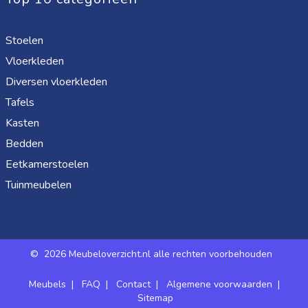
Stoelen
Vloerkleden
Diversen vloerkleden
Tafels
Kasten
Bedden
Eetkamerstoelen
Tuinmeubelen
©
2026 Meubeloverzicht.nl alle rechten voorbehouden
Meubels
|
FAQ
|
Contact
|
Algemene voorwaarden
|
Sitemap