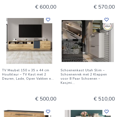
€ 600,00
€ 570,00
Duurzaam en stevig materiaal De kast is gemaakt van
hoogwaardig houtmateriaal en afgewerkt met een melamine
coating, wat zorgt voor:
Bescherming tegen krassen en slijtage
Eenvoudig schoon te maken oppervlak
Lange levensduur
Dit maakt de kast perfect voor dagelijks gebruik in drukke
huishoudens. Compact en ruimtebesparend Met afmetingen
van 60 x 70 x 30 cm (B x H x D) is deze kast ideaal voor
TV Meubel 150 x 35 x 44 cm
Schoenenkast Utah Slim –
Houtkleur – TV Kast met 2
Schoenenrek met 2 Kleppen
kleinere ruimtes, zonder in te leveren op opbergruimte.
Deuren, Lade, Open Vakken e
...
voor 8 Paar Schoenen –
Kasjmi
...
Perfect als:
Smalle commodekast
€ 500,00
€ 510,00
Sideboard kast
Opbergkast in de hal