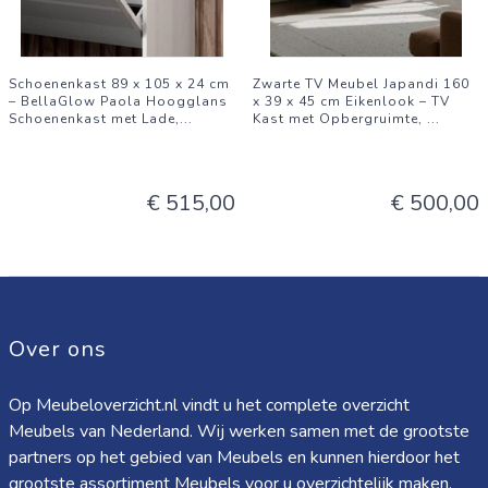
Merk: Mobili Bella
Kleur: Sonoma eiken / wit
Materiaal: Hout
Schoenenkast 89 x 105 x 24 cm
Zwarte TV Meubel Japandi 160
Afwerking: Melamine gecoat
– BellaGlow Paola Hoogglans
x 39 x 45 cm Eikenlook – TV
Schoenenkast met Lade,
...
Kast met Opbergruimte,
...
Aantal laden: 1
Aantal deuren: 2
Afmetingen: 60 x 70 x 30 cm (B x H x D)
€ 515,00
€ 500,00
Indeling: Lade + kast met plank
Over ons
Op Meubeloverzicht.nl vindt u het complete overzicht
Meubels van Nederland. Wij werken samen met de grootste
partners op het gebied van Meubels en kunnen hierdoor het
grootste assortiment Meubels voor u overzichtelijk maken.