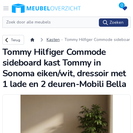
0
Logo Meubeloverzicht.nl
Open menu
Zoeken
Zoeken
Terug naar overzicht
Kasten
Tommy Hilfiger Commode sideboar
Terug
d kast Tommy in Sonoma eiken/wi
Tommy Hilfiger Commode
t, dressoir met 1 lade en 2 deuren-
Mob
...
sideboard kast Tommy in
Sonoma eiken/wit, dressoir met
1 lade en 2 deuren-Mobili Bella