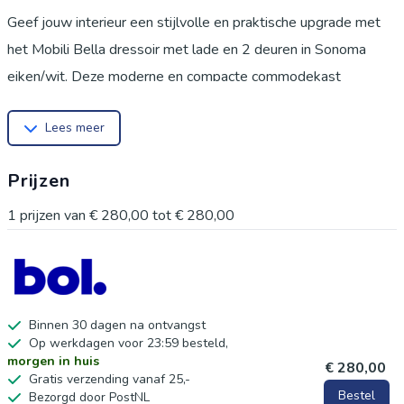
Geef jouw interieur een stijlvolle en praktische upgrade met
het Mobili Bella dressoir met lade en 2 deuren in Sonoma
eiken/wit. Deze moderne en compacte commodekast
combineert een warme houtlook met frisse witte accenten,
Lees meer
waardoor hij perfect past in vrijwel elke woonstijl – van
modern tot Scandinavisch en landelijk. Dankzij het slimme
Prijzen
ontwerp biedt deze kast verrassend veel opbergruimte,
terwijl hij weinig ruimte inneemt. Ideaal voor kleinere
1
prijzen van
€ 280,00
tot
€ 280,00
woningen, appartementen of als extra opbergmeubel in
verschillende ruimtes. Modern design met warme uitstraling
De combinatie van Sonoma eiken houtlook en witte fronten
zorgt voor een tijdloze en elegante uitstraling. Dit maakt de
Binnen 30 dagen na ontvangst
Op werkdagen voor 23:59 besteld,
kast perfect geschikt voor:
morgen in huis
€ 280,00
Woonkamer
Gratis verzending vanaf 25,-
Bestel
Bezorgd door PostNL
Slaapkamer