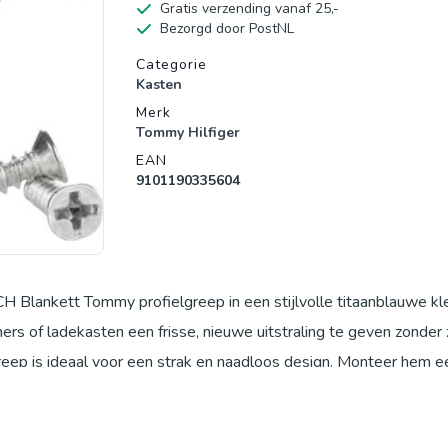
Gratis verzending vanaf 25,-
Bezorgd door PostNL
Productgegevens
Categorie
Kasten
Merk
Tommy Hilfiger
EAN
9101190335604
lankett Tommy profielgreep in een stijlvolle titaanblauwe kl
s of ladekasten een frisse, nieuwe uitstraling te geven zonder 
eep is ideaal voor een strak en naadloos design. Monteer hem 
s, badkamermeubels, ladekasten, kantoormeubilair of zelfs meube
 de moderne titaanblauwe afwerking zorgen voor een stijlvolle 