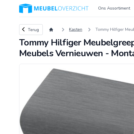
Logo Meubeloverzicht.nl
Ons Assortiment
Terug naar overzicht
Kasten
Tommy Hilfiger Meu
Terug
Tommy Hilfiger Meubelgreep
Meubels Vernieuwen - Monta