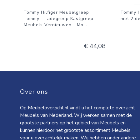
Tommy Hilfiger Meubelgreep
Tommy H
Tommy - Ladegreep Kastgreep -
met 2 d
Meubels Vernieuwen - Mo
...
€ 44,08
Over ons
Op Meubeloverzicht.nl vindt u het complete overzicht
Meubels van Nederland. Wij werken samen met de
grootste partners op het gebied van Meubels en
kunnen hierdoor het grootste assortiment Meubels
voor u overzichtelijk maken. Wij hebben onder andere