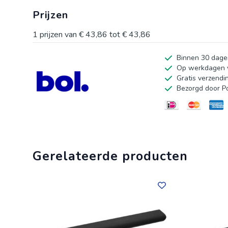
duurzame toevoeging aan elk interieur. Met een hartaf
Prijzen
greep een strakke afwerking en is hij zeer eenvoudig 
meubels moeiteloos met deze elegante en functionele 
1
prijzen van
€ 43,86
tot
€ 43,86
Binnen 30 dage
Op werkdagen v
Gratis verzendi
Bezorgd door P
Gerelateerde producten