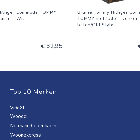
ilfiger Commode TOMMY
Bruine Tommy Hilfiger Co
euren - Wit
TOMMY met lade - Donker
beton/Old Style
€ 62,95
Top 10 Merken
VidaXL
Woood
Normann Copenhagen
Woonexpress