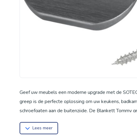
Geef uw meubels een moderne upgrade met de SOTECH B
greep is de perfecte oplossing om uw keukens, badkamer
schroefgaten aan de buitenzijde. De Blankett Tommy gr
aan de binnenzijde van de fronten van uw keukenkastje
Lees meer
kinderkamer. De hoogwaardige aluminium constructie en