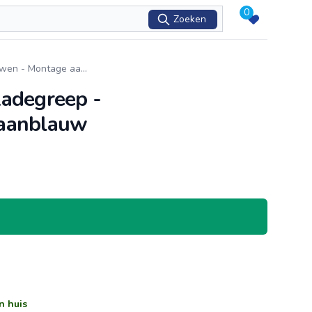
0
Zoeken
uwen - Montage aa
...
Ladegreep -
taanblauw
n huis