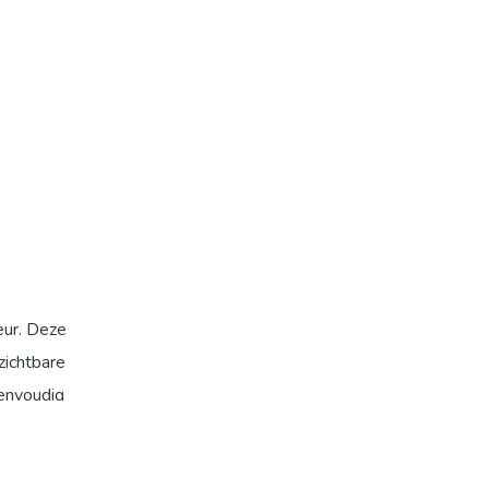
eur. Deze
zichtbare
eenvoudig
ls in de
en