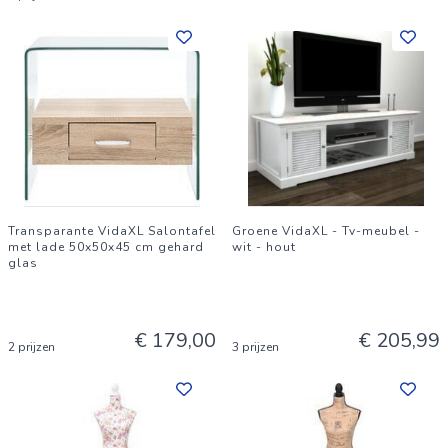
Transparante VidaXL Salontafel
Groene VidaXL - Tv-meubel -
met lade 50x50x45 cm gehard
wit - hout
glas
€ 179,00
€ 205,99
2 prijzen
3 prijzen