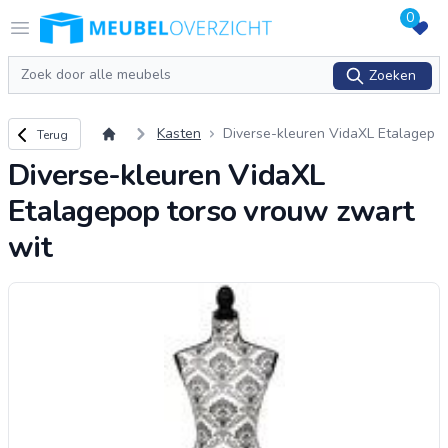
0
Logo Meubeloverzicht.nl
Open menu
Zoeken
Zoeken
Terug naar overzicht
Kasten
Diverse-kleuren VidaXL Etalagep
Terug
op torso vrouw zwart wit
Diverse-kleuren VidaXL
Etalagepop torso vrouw zwart
wit