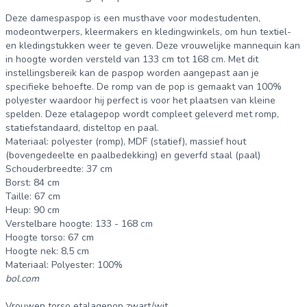
Deze damespaspop is een musthave voor modestudenten,
modeontwerpers, kleermakers en kledingwinkels, om hun textiel-
en kledingstukken weer te geven. Deze vrouwelijke mannequin kan
in hoogte worden versteld van 133 cm tot 168 cm. Met dit
instellingsbereik kan de paspop worden aangepast aan je
specifieke behoefte. De romp van de pop is gemaakt van 100%
polyester waardoor hij perfect is voor het plaatsen van kleine
spelden. Deze etalagepop wordt compleet geleverd met romp,
statiefstandaard, disteltop en paal.
Materiaal: polyester (romp), MDF (statief), massief hout
(bovengedeelte en paalbedekking) en geverfd staal (paal)
Schouderbreedte: 37 cm
Borst: 84 cm
Taille: 67 cm
Heup: 90 cm
Verstelbare hoogte: 133 - 168 cm
Hoogte torso: 67 cm
Hoogte nek: 8,5 cm
Materiaal: Polyester: 100%
bol.com
Vrouwen torso etalagepop zwart/wit