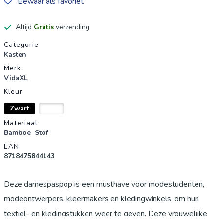
Bewaar als favoriet
Altijd
Gratis
verzending
Productgegevens
Categorie
Kasten
Merk
VidaXL
Kleur
Zwart
Wit
Materiaal
Bamboe
Stof
EAN
8718475844143
Deze damespaspop is een musthave voor modestudenten,
modeontwerpers, kleermakers en kledingwinkels, om hun
textiel- en kledingstukken weer te geven. Deze vrouwelijke