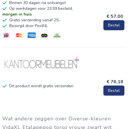
Binnen 30 dagen na ontvangst
Hoogte nek: 8,5 cm
Op werkdagen voor 23:59 besteld,
Materiaal: Polyester: 100%
morgen in huis
€ 57,00
Gratis verzending vanaf 25,-
Bestel
Bezorgd door PostNL
€ 76,18
Dit product wordt gratis verzonden
Bestel
Wat andere zeggen over Diverse-kleuren
VidaXL Etalagepop torso vrouw zwart wit: