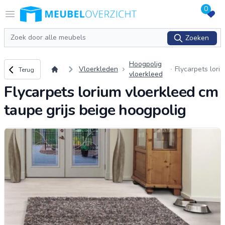
0
Logo Meubeloverzicht.nl
Open menu
Zoeken
Zoeken
Hoogpolig
Terug naar overzicht
Vloerkleden
Flycarpets lori
Terug
vloerkleed
um vloerkleed
Flycarpets lorium vloerkleed cm
cm taupe grijs
beige hoogpol
taupe grijs beige hoogpolig
ig