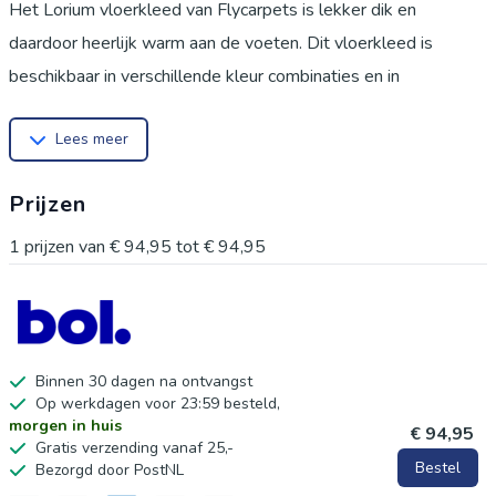
Het Lorium vloerkleed van Flycarpets is lekker dik en
daardoor heerlijk warm aan de voeten. Dit vloerkleed is
beschikbaar in verschillende kleur combinaties en in
verschillende maten. Lorium vloerkleed Belangrijkste
Lees meer
kenmerken:
Poolhoogte: 30mm
Prijzen
Geluiddempend
Onderhoud: regelmatig stofzuigen en afkloppen is voldoende
1
prijzen van
€ 94,95
tot
€ 94,95
om dit vloerkleed schoon te houden
Verkrijgbaar in de kleuren: Paars/Grijs, Beige/Mocca/Crea,
Blauw/Grijs/Cream, Taupe/Grijs/Beige, Rood/Grijs/ Wit,
Antraciet/Wit/Grijs en Terra/Blauw/Beige
Binnen 30 dagen na ontvangst
Op werkdagen voor 23:59 besteld,
Verkrijgbaar in de maten: 80x150cm, 120x170cm,
morgen in huis
€ 94,95
140x200cm, 160x230cm en 200x290cm
Gratis verzending vanaf 25,-
Bestel
Bezorgd door PostNL