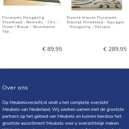
Flycarpets Hoogpolig
Diverse-kleuren Flycarpets
Vloerkleed - Nomadic - Chic -
Kleurrijk Vloerkleed - Squiggle
Groen / Blauw - Woonkamer
- Hoogpolig - Designe
...
Tap
...
€ 89,95
€ 289,95
Over ons
Op Meubeloverzicht.nl vindt u het complete overzicht
Meubels van Nederland. Wij werken samen met de grootste
partners op het gebied van Meubels en kunnen hierdoor het
grootste assortiment Meubels voor u overzichtelijk maken.