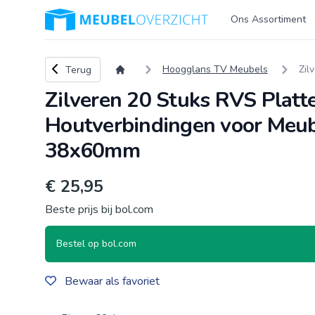
Logo Meubeloverzicht.nl
Ons Assortiment
Terug naar overzicht
Hoogglans TV Meubels
Zil
Terug
Zilveren 20 Stuks RVS Platt
Houtverbindingen voor Meube
38x60mm
€ 25,95
Beste prijs bij bol.com
Bestel op bol.com
Bewaar als favoriet