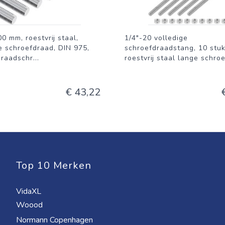
0 mm, roestvrij staal,
1/4"-20 volledige
e schroefdraad, DIN 975,
schroefdraadstang, 10 stu
draadschr
...
roestvrij staal lange schro
€ 43,22
Top 10 Merken
VidaXL
Woood
Normann Copenhagen