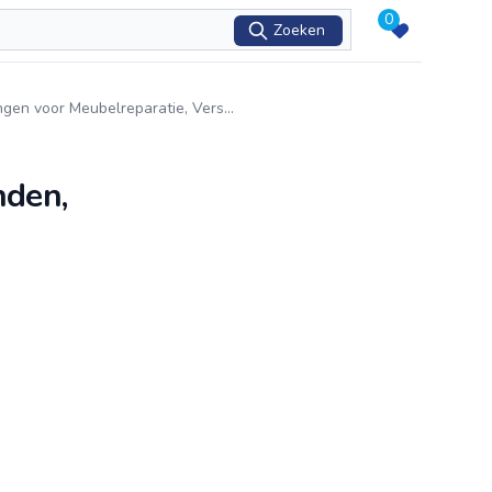
0
Zoeken
ngen voor Meubelreparatie, Vers
...
nden,