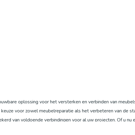
ouwbare oplossing voor het versterken en verbinden van meube
keuze voor zowel meubelreparatie als het verbeteren van de stab
kerd van voldoende verbindingen voor al uw projecten. Of u nu 
gen, deze verbindingen bieden de duurzaamheid en betrouwbaarhei