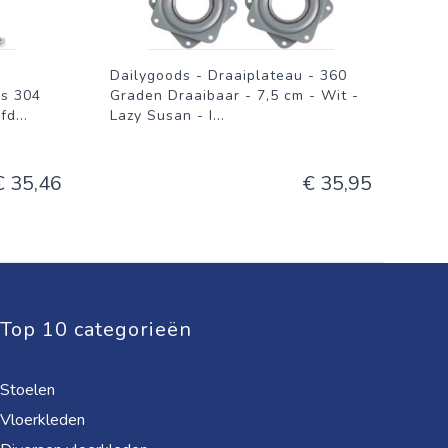
Dailygoods - Draaiplateau - 360
ks 304
Graden Draaibaar - 7,5 cm - Wit -
efd
...
Lazy Susan - I
...
€ 35,46
€ 35,95
Top 10 categorieën
Stoelen
Vloerkleden