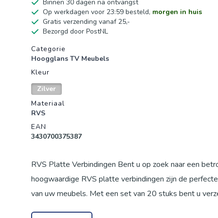
Binnen 30 dagen na ontvangst
Op werkdagen voor 23:59 besteld,
morgen in huis
Gratis verzending vanaf 25,-
Bezorgd door PostNL
Productgegevens
Categorie
Hoogglans TV Meubels
Kleur
Zilver
Materiaal
RVS
EAN
3430700375387
RVS Platte Verbindingen Bent u op zoek naar een betr
hoogwaardige RVS platte verbindingen zijn de perfecte 
van uw meubels. Met een set van 20 stuks bent u verze
kapotte kast wilt repareren of een tafel wilt verstevi