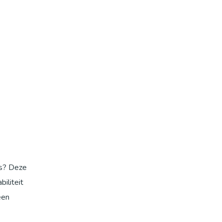
ls? Deze
iliteit
een
d die u