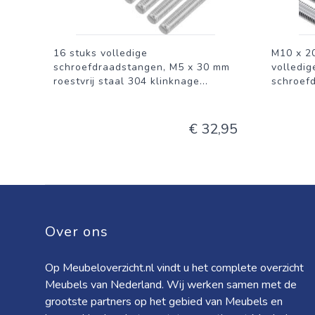
16 stuks volledige
M10 x 20
schroefdraadstangen, M5 x 30 mm
volledig
roestvrij staal 304 klinknage
...
schroef
€ 32,95
Over ons
Op Meubeloverzicht.nl vindt u het complete overzicht
Meubels van Nederland. Wij werken samen met de
grootste partners op het gebied van Meubels en