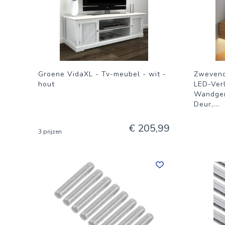
Groene VidaXL - Tv-meubel - wit -
Zwevend
hout
LED-Verl
Wandgem
Deur,
...
€ 205,99
3 prijzen