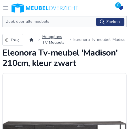
0
Logo Meubeloverzicht.nl
Open menu
Zoeken
Zoeken
Hoogglans
Terug naar overzicht
Eleonora Tv-meubel 'Madiso
Terug
TV Meubels
n' 210cm, kleur zwart
Eleonora Tv-meubel 'Madison'
210cm, kleur zwart