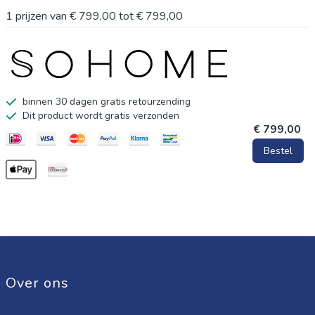
Breedte: 210 cm
1
prijzen van
€ 799,00
tot
€ 799,00
Diepte: 42 cm
Hoogte: 45 cm
binnen 30 dagen gratis retourzending
Dit product wordt gratis verzonden
€ 799,00
Bestel
Over ons