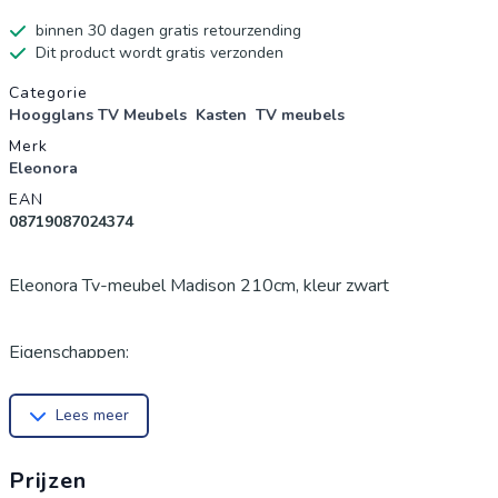
binnen 30 dagen gratis retourzending
Dit product wordt gratis verzonden
Productgegevens
Categorie
Hoogglans TV Meubels
Kasten
TV meubels
Merk
Eleonora
EAN
08719087024374
Eleonora Tv-meubel Madison 210cm, kleur zwart
Eigenschappen:
Merk: Eleonora
Lees meer
Materiaal: Acaciahout en metaal
Montage: Volledig afgemonteerd geleverd
Prijzen
Overige info: Uitgevoerd met 4 laden en 1 klep