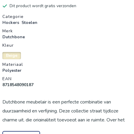
Dit product wordt gratis verzonden
Productgegevens
Categorie
Hockers
Stoelen
Merk
Dutchbone
Kleur
Beige
Materiaal
Polyester
EAN
8718548090187
Dutchbone meubelair is een perfecte combinatie van
duurzaamheid en verfijning. Deze collectie straat tijdloze
charme uit, die originaliteit toevoegt aan je ruimte. Over het
merk: Dutchbone is een dynamisch label gericht op