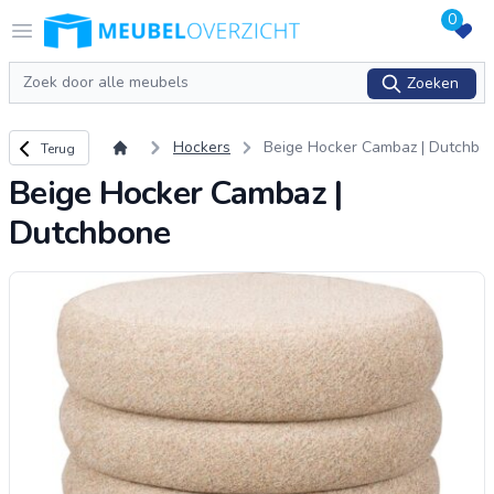
0
Logo Meubeloverzicht.nl
Open menu
Zoeken
Zoeken
Terug naar overzicht
Hockers
Beige Hocker Cambaz | Dutchb
Terug
one
Beige Hocker Cambaz |
Dutchbone