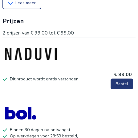
Lees meer
ontwikkeling, import en groothandel van wereldwijd
geïnspireerde producten. Reizen naar andere landen, inspiratie
Prijzen
opdoen uit verschillende culturen en een eerbetoon brengen
aan vakmanschap, zowel vroeger als nu. Dutchbone levert
2
prijzen van
€ 99,00
tot
€ 99,00
werkelijk unieke interieurstukken gemaakt om een ​​moment
vast te leggen. Dutchbone, jouw keuze voor geïnspireerd
wonen!
€ 99,00
Dit product wordt gratis verzonden
Bestel
Binnen 30 dagen na ontvangst
Op werkdagen voor 23:59 besteld,