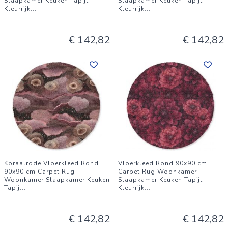
Slaapkamer Keuken Tapijt
Slaapkamer Keuken Tapijt
Kleurrijk
...
Kleurrijk
...
symmetrisch patroon..
€ 142,82
€ 142,82
Koraalrode Vloerkleed Rond
Vloerkleed Rond 90x90 cm
90x90 cm Carpet Rug
Carpet Rug Woonkamer
Woonkamer Slaapkamer Keuken
Slaapkamer Keuken Tapijt
Tapij
...
Kleurrijk
...
€ 142,82
€ 142,82