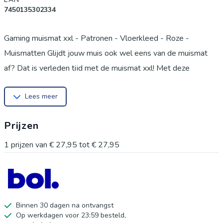
7450135302334
Gaming muismat xxl - Patronen - Vloerkleed - Roze -
Muismatten Glijdt jouw muis ook wel eens van de muismat
af? Dat is verleden tijd met de muismat xxl! Met deze
muismat kun jij zonder problemen werken of gamen en hoef je
Lees meer
niet meer bang te zijn dat je mousepad te klein is. De muismat
is gemaakt van vinyl. Dit is een lichtgewicht materiaal en bevat
Prijzen
een antisliplaag aan de onderkant. Hierdoor schuift de xxl
muismat niet heen en weer tijdens het gebruik. De bovenkant
1
prijzen van
€ 27,95
tot
€ 27,95
is gemaakt van microtextuur, waardoor de muis gemakkelijk
beweegt over de muismat. De grote muismat is daarom ook
uitstekend te gebruiken als gaming muismat! De muismat xxl
past gemakkelijk onder je toetsenbord en muis. Door het
Binnen 30 dagen na ontvangst
Op werkdagen voor 23:59 besteld,
formaat biedt dit product ook nog een voordeel: hij dient