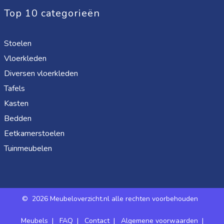
Top 10 categorieën
Stoelen
Vloerkleden
Diversen vloerkleden
Tafels
Kasten
Bedden
Eetkamerstoelen
Tuinmeubelen
©
2026 Meubeloverzicht.nl alle rechten voorbehouden
Meubels
|
FAQ
|
Contact
|
Algemene voorwaarden
|