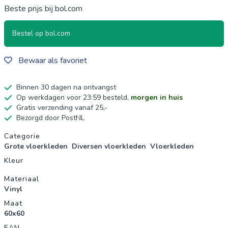
Beste prijs bij bol.com
Bestel op bol.com
Bewaar als favoriet
Binnen 30 dagen na ontvangst
Op werkdagen voor 23:59 besteld,
morgen in huis
Gratis verzending vanaf 25,-
Bezorgd door PostNL
Productgegevens
Categorie
Grote vloerkleden
Diversen vloerkleden
Vloerkleden
Kleur
Materiaal
Vinyl
Maat
60x60
EAN