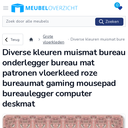
0
Logo Meubeloverzicht.nl
Open menu
Zoeken
Zoeken
Grote
Terug naar overzicht
Diverse kleuren muismat bure
Terug
vloerkleden
au onderlegger bureau mat p
Diverse kleuren muismat bureau
atronen vloerkleed roze burea
umat gaming mous
...
onderlegger bureau mat
patronen vloerkleed roze
bureaumat gaming mousepad
bureaulegger computer
deskmat