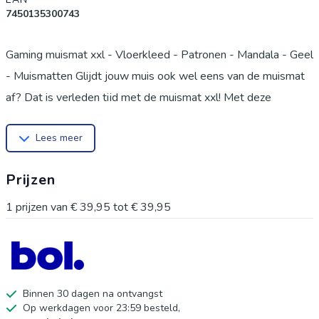
7450135300743
Gaming muismat xxl - Vloerkleed - Patronen - Mandala - Geel
- Muismatten Glijdt jouw muis ook wel eens van de muismat
af? Dat is verleden tijd met de muismat xxl! Met deze
muismat kun jij zonder problemen werken of gamen en hoef je
Lees meer
niet meer bang te zijn dat je mousepad te klein is. De muismat
is gemaakt van vinyl. Dit is een lichtgewicht materiaal en bevat
Prijzen
een antisliplaag aan de onderkant. Hierdoor schuift de xxl
muismat niet heen en weer tijdens het gebruik. De bovenkant
1
prijzen van
€ 39,95
tot
€ 39,95
is gemaakt van microtextuur, waardoor de muis gemakkelijk
beweegt over de muismat. De grote muismat is daarom ook
uitstekend te gebruiken als gaming muismat! De muismat xxl
past gemakkelijk onder je toetsenbord en muis. Door het
Binnen 30 dagen na ontvangst
Op werkdagen voor 23:59 besteld,
formaat biedt dit product ook nog een voordeel: hij dient