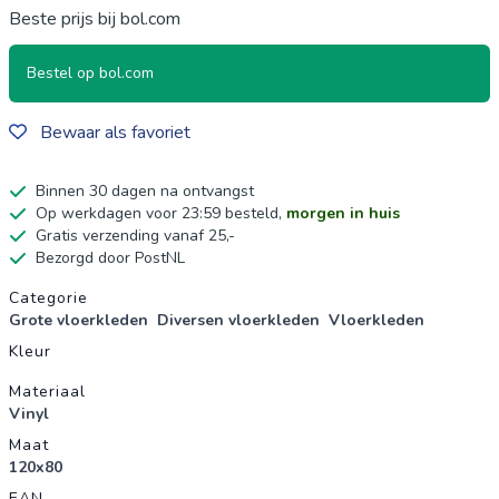
Beste prijs bij bol.com
Bestel op bol.com
Bewaar als favoriet
Binnen 30 dagen na ontvangst
Op werkdagen voor 23:59 besteld,
morgen in huis
Gratis verzending vanaf 25,-
Bezorgd door PostNL
Productgegevens
Categorie
Grote vloerkleden
Diversen vloerkleden
Vloerkleden
Kleur
Materiaal
Vinyl
Maat
120x80
EAN