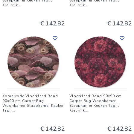
Slaapkamer Keuken Tapijt
Slaapkamer Keuken Tapijt
Kleurrijk
...
Kleurrijk
...
mandala patroon..
€ 142,82
€ 142,82
Koraalrode Vloerkleed Rond
Vloerkleed Rond 90x90 cm
90x90 cm Carpet Rug
Carpet Rug Woonkamer
Woonkamer Slaapkamer Keuken
Slaapkamer Keuken Tapijt
Tapij
...
Kleurrijk
...
€ 142,82
€ 142,82