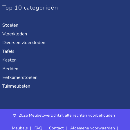
Top 10 categorieën
Stoelen
Vloerkleden
Diversen vloerkleden
Tafels
Kasten
Bedden
Eetkamerstoelen
Tuinmeubelen
©
2026 Meubeloverzicht.nl alle rechten voorbehouden
Meubels
|
FAQ
|
Contact
|
Algemene voorwaarden
|