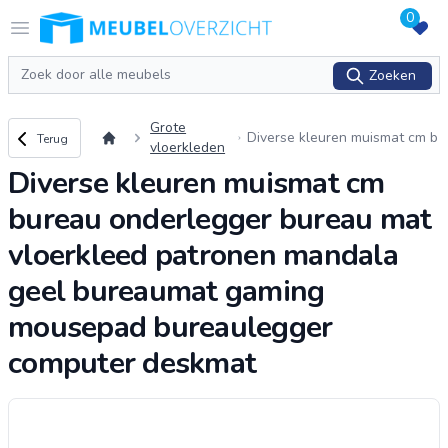
0
Logo Meubeloverzicht.nl
Open menu
Zoeken
Zoeken
Grote
Terug naar overzicht
Diverse kleuren muismat cm b
Terug
vloerkleden
ureau onderlegger bureau ma
Diverse kleuren muismat cm
t vloerkleed patronen mandal
a geel bureaumat
...
bureau onderlegger bureau mat
vloerkleed patronen mandala
geel bureaumat gaming
mousepad bureaulegger
computer deskmat