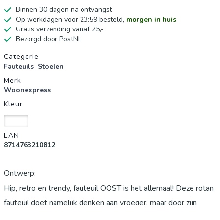
Binnen 30 dagen na ontvangst
Op werkdagen voor 23:59 besteld,
morgen in huis
Gratis verzending vanaf 25,-
Bezorgd door PostNL
Productgegevens
Categorie
Fauteuils
Stoelen
Merk
Woonexpress
Kleur
Wit
EAN
8714763210812
Ontwerp:
Hip, retro en trendy, fauteuil OOST is het allemaal! Deze rotan
fauteuil doet namelijk denken aan vroeger, maar door zijn
naturel kleur is hij helemaal van nu. Je kunt hem in de