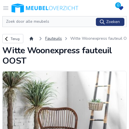
0
Logo Meubeloverzicht.nl
Open menu
Zoeken
Zoeken
Terug naar overzicht
Fauteuils
Witte Woonexpress fauteuil O
Terug
OST
Witte Woonexpress fauteuil
OOST