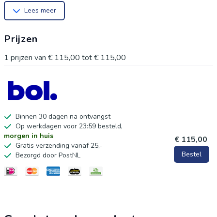
Lees meer
woonkamer, slaapkamer of serre neerzetten. Het rotan is
dusdanig gevormd dat de fauteuil heerlijk ontspannen zit. Wil
Prijzen
je het jezelf nog comfortabeler maken? Leg er dan kussens in.
1
prijzen van
€ 115,00
tot
€ 115,00
Handig om te weten:
Fauteuil OOST is gemaakt van rotan en naturel gelakt. Je kunt
hem dus eenvoudig schoon maken met een natte doek.
Binnen 30 dagen na ontvangst
Op werkdagen voor 23:59 besteld,
morgen in huis
€ 115,00
Gratis verzending vanaf 25,-
Bestel
Bezorgd door PostNL