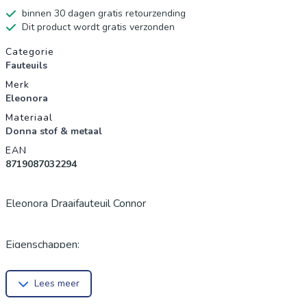
binnen 30 dagen gratis retourzending
Dit product wordt gratis verzonden
Productgegevens
Categorie
Fauteuils
Merk
Eleonora
Materiaal
Donna stof & metaal
EAN
8719087032294
Eleonora Draaifauteuil Connor
Eigenschappen:
Merk: Eleonora
Lees meer
Materiaal: Donna stof & metaal
Overige info: 360° draaibaar