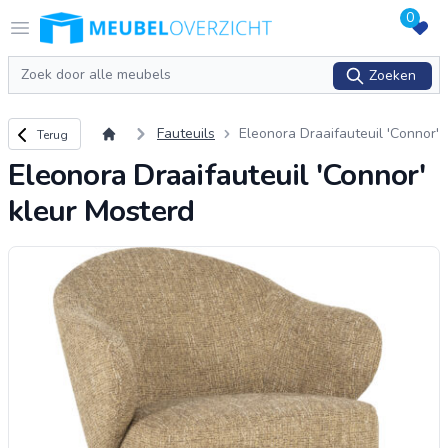
0
Logo Meubeloverzicht.nl
Open menu
Zoeken
Zoeken
Terug naar overzicht
Fauteuils
Eleonora Draaifauteuil 'Connor'
Terug
kleur Mosterd
Eleonora Draaifauteuil 'Connor'
kleur Mosterd