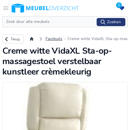
0
Logo Meubeloverzicht.nl
Open menu
Zoeken
Zoeken
Terug naar overzicht
Fauteuils
Creme witte VidaXL Sta-op-mas
Terug
sagestoel verstelbaar kunstleer
Creme witte VidaXL Sta-op-
crèmekleurig
massagestoel verstelbaar
kunstleer crèmekleurig