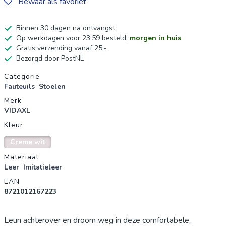
Bewaar als favoriet
Binnen 30 dagen na ontvangst
Op werkdagen voor 23:59 besteld,
morgen in huis
Gratis verzending vanaf 25,-
Bezorgd door PostNL
Productgegevens
Categorie
Fauteuils
Stoelen
Merk
VIDAXL
Kleur
Creme wit
Materiaal
Leer
Imitatieleer
EAN
8721012167223
Leun achterover en droom weg in deze comfortabele,