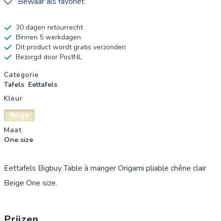
Bewaar als favoriet
30 dagen retourrecht
Binnen 5 werkdagen
Dit product wordt gratis verzonden
Bezorgd door PostNL
Productgegevens
Categorie
Tafels
Eettafels
Kleur
Beige
Maat
One size
Eettafels Bigbuy Table à manger Origami pliable chêne clair
Beige One size.
Prijzen