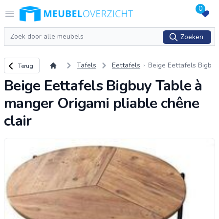
0
Logo Meubeloverzicht.nl
Open menu
Zoeken
Zoeken
Terug naar overzicht
Tafels
Eettafels
Beige Eettafels Bigb
Terug
uy Table à manger O
Beige Eettafels Bigbuy Table à
rigami pliable chêne
clair
manger Origami pliable chêne
clair