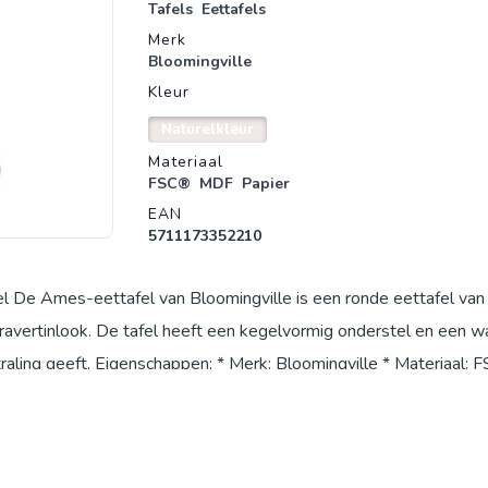
Tafels
Eettafels
Merk
Bloomingville
Kleur
Naturelkleur
Materiaal
FSC®
MDF
Papier
EAN
5711173352210
l De Ames-eettafel van Bloomingville is een ronde eettafel va
ravertinlook. De tafel heeft een kegelvormig onderstel en een 
traling geeft. Eigenschappen: * Merk: Bloomingville * Materiaal:
onteren * Overige info: Folieoppervlak * Diameter: 90 * Hoogt