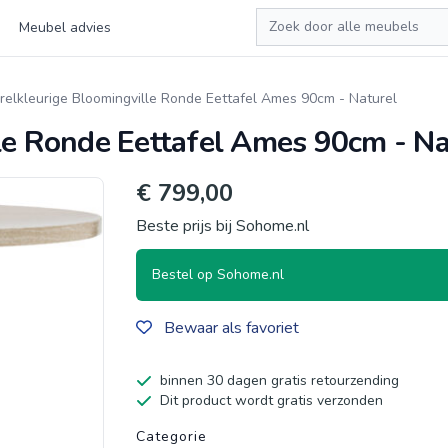
Zoeken
Meubel advies
relkleurige Bloomingville Ronde Eettafel Ames 90cm - Naturel
le Ronde Eettafel Ames 90cm - Na
€ 799,00
Beste prijs bij Sohome.nl
Bestel op Sohome.nl
Bewaar als favoriet
binnen 30 dagen gratis retourzending
Dit product wordt gratis verzonden
Productgegevens
Categorie