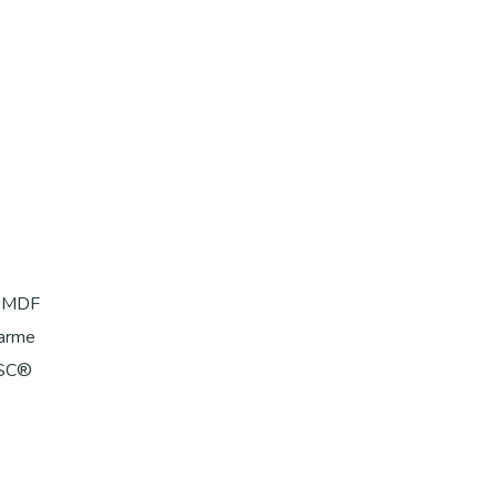
n MDF
warme
 FSC®
e: 75 cm