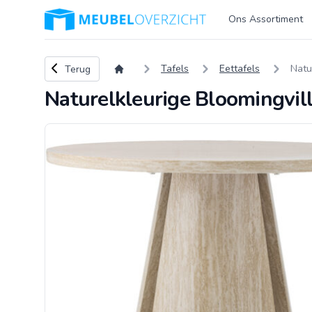
Logo Meubeloverzicht.nl
Ons Assortiment
Terug naar overzicht
Tafels
Eettafels
Natu
Terug
Naturelkleurige Bloomingvil