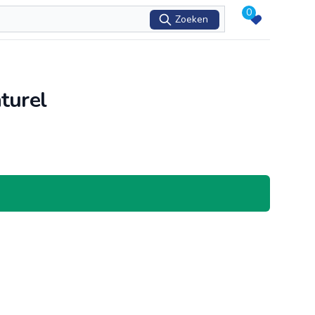
0
Zoeken
turel