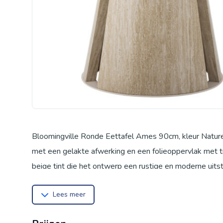
Bloomingville Ronde Eettafel Ames 90cm, kleur Nature
met een gelakte afwerking en een folieoppervlak met t
beige tint die het ontwerp een rustige en moderne uits
100%, 95% MDF, 5% papier * Montage: Poten zelf te m
Lees meer
* Gewicht: 21.95