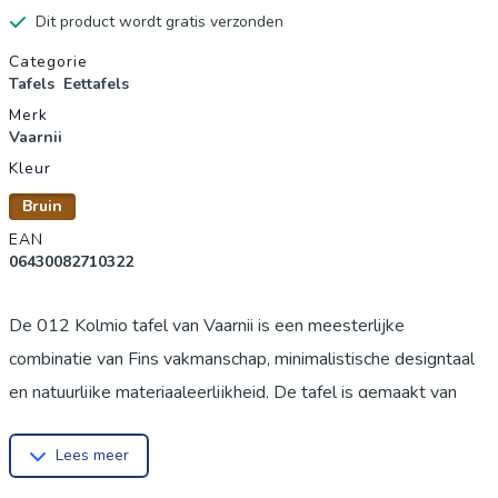
Dit product wordt gratis verzonden
Productgegevens
Categorie
Tafels
Eettafels
Merk
Vaarnii
Kleur
Bruin
EAN
06430082710322
De 012 Kolmio tafel van Vaarnii is een meesterlijke
combinatie van Fins vakmanschap, minimalistische designtaal
en natuurlijke materiaaleerlijkheid. De tafel is gemaakt van
massief Fins dennenhout en belichaamt de onmiskenbare
Lees meer
ontwerpfilosofie van de fabrikant: robuust, functioneel en
tijdloos. Het ontwerp is van de hand van Cecilie Manz en