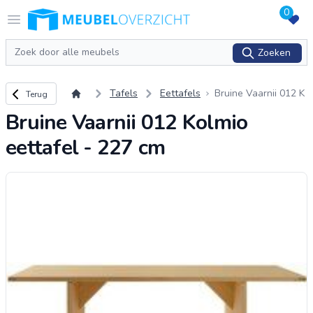
0
Logo Meubeloverzicht.nl
Open menu
Zoeken
Zoeken
Terug naar overzicht
Tafels
Eettafels
Bruine Vaarnii 012 K
Terug
olmio eettafel - 227
Bruine Vaarnii 012 Kolmio
cm
eettafel - 227 cm