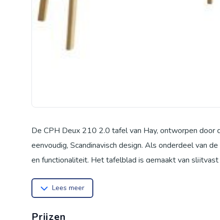
De CPH Deux 210 2.0 tafel van Hay, ontworpen door de
eenvoudig, Scandinavisch design. Als onderdeel van de 
en functionaliteit. Het tafelblad is gemaakt van slijtva
modern, glad oppervlak biedt. De onbehandelde beukenh
Lees meer
voor stabiliteit en duurzaamheid. Verkrijgbaar in drie v
210 2.0 tafel moeiteloos in verschillende woon- en werkr
Prijzen
Ideaal om te combineren met de CPH Deux banken uit 