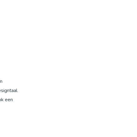
an
esigntaal
ook een
en zorgen
 CPH Deux
rieur.