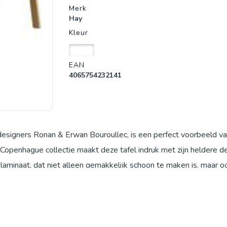
Merk
Hay
Kleur
Wit
EAN
4065754232141
signers Ronan & Erwan Bouroullec, is een perfect voorbeeld v
Copenhague collectie maakt deze tafel indruk met zijn heldere d
st laminaat, dat niet alleen gemakkelijk schoon te maken is, maar 
outen poten geven de tafel een natuurlijke, warme uitstraling 
erschillende kleuren - inktzwart, steengrijs en parelwit - past de
uimten en biedt een stijlvolle en tijdloze oplossing voor elk inte
de Copenhague collectie van Hay en Ronan & Erwan Bouroullec.