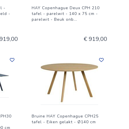
l -
HAY Copenhague Deux CPH 210
eld -
tafel - parelwit - 140 x 75 cm -
parelwit - Beuk onb
...
 919,00
€ 919,00
CPH30
Bruine HAY Copenhague CPH25
tafel - Eiken gelakt - Ø140 cm
90 cm