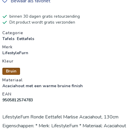
Bewaar als favoriet
binnen 30 dagen gratis retourzending
Dit product wordt gratis verzonden
Productgegevens
Categorie
Tafels
Eettafels
Merk
LifestyleFurn
Kleur
Bruin
Materiaal
Acaciahout met een warme bruine finish
EAN
9505812574783
LifestyleFurn Ronde Eettafel Marlise Acaciahout, 130cm
Eigenschappen: * Merk: LifestyleFurn * Materiaal: Acaciahout