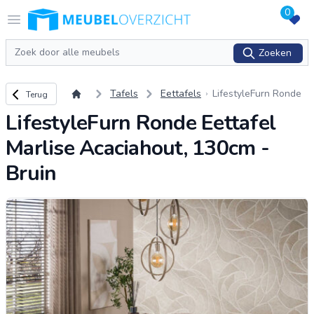
0
Logo Meubeloverzicht.nl
Open menu
Zoeken
Zoeken
Terug naar overzicht
Tafels
Eettafels
LifestyleFurn Ronde
Terug
Eettafel Marlise Aca
LifestyleFurn Ronde Eettafel
ciahout, 130cm - Brui
n
Marlise Acaciahout, 130cm -
Bruin