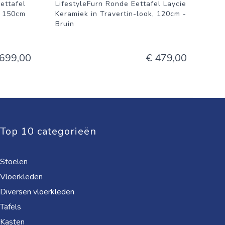
ettafel
LifestyleFurn Ronde Eettafel Laycie
x 150cm
Keramiek in Travertin-look, 120cm -
Bruin
 699,00
€ 479,00
Top 10 categorieën
Stoelen
Vloerkleden
Diversen vloerkleden
Tafels
Kasten