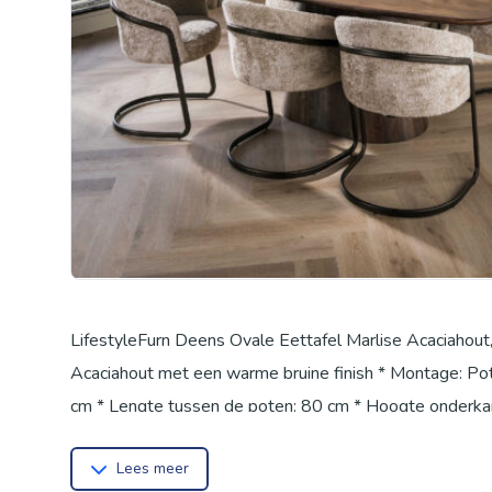
LifestyleFurn Deens Ovale Eettafel Marlise Acaciahout
Acaciahout met een warme bruine finish * Montage: Po
cm * Lengte tussen de poten: 80 cm * Hoogte onderkan
Lees meer