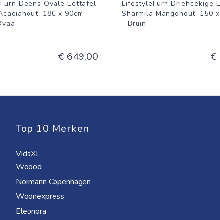
eFurn Deens Ovale Eettafel
LifestyleFurn Driehoekige E
Acaciahout, 180 x 90cm -
Sharmila Mangohout, 150 
Ovaa
...
- Bruin
€ 649,00
€
Top 10 Merken
VidaXL
Woood
Normann Copenhagen
Woonexpress
Eleonora