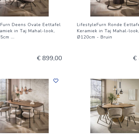
eFurn Deens Ovale Eettafel
LifestyleFurn Ronde Eettaf
amiek in Taj Mahal-look,
Keramiek in Taj Mahal-look
05cm
...
Ø120cm - Bruin
€ 899,00
€