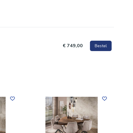
€ 749,00
Bestel