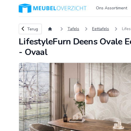
Logo Meubeloverzicht.nl
Ons Assortiment
Terug naar overzicht
Tafels
Eettafels
Life
Terug
LifestyleFurn Deens Ovale Ee
- Ovaal