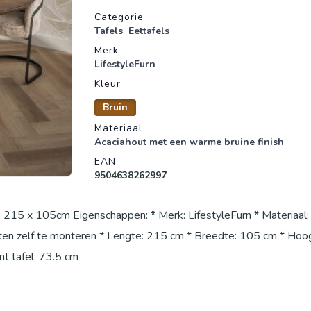
Productgegevens
Categorie
Tafels
Eettafels
Merk
LifestyleFurn
Kleur
Bruin
Materiaal
Acaciahout met een warme bruine finish
EAN
9504638262997
, 215 x 105cm Eigenschappen: * Merk: LifestyleFurn * Materiaal:
ten zelf te monteren * Lengte: 215 cm * Breedte: 105 cm * Hoo
t tafel: 73.5 cm