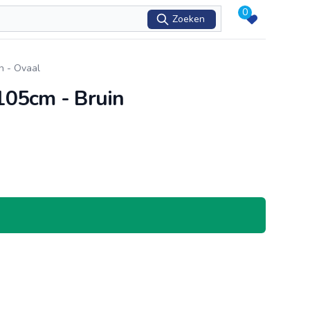
0
Zoeken
n - Ovaal
 105cm - Bruin