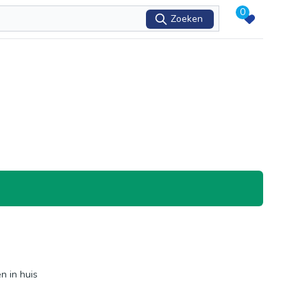
0
Zoeken
n in huis