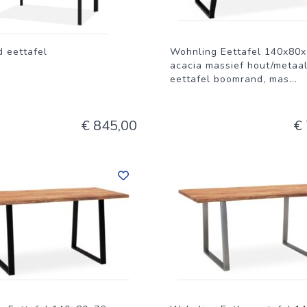
d eettafel
Wohnling Eettafel 140x80
acacia massief hout/metaa
eettafel boomrand, mas
...
€ 845,00
€