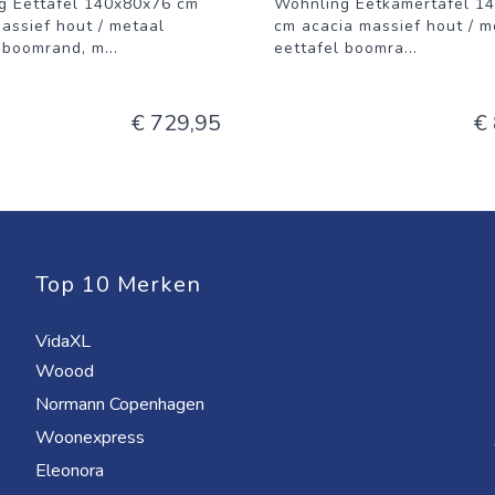
g Eettafel 140x80x76 cm
Wohnling Eetkamertafel 1
assief hout / metaal
cm acacia massief hout / m
l boomrand, m
...
eettafel boomra
...
€ 729,95
€
Top 10 Merken
VidaXL
Woood
Normann Copenhagen
Woonexpress
Eleonora