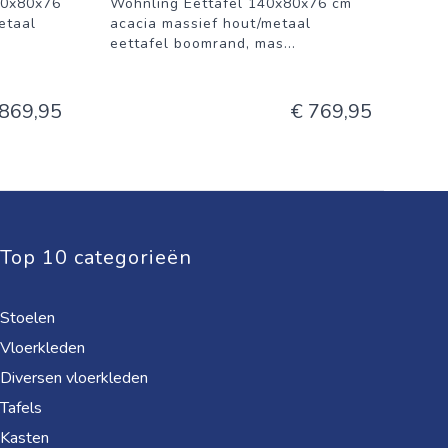
40x80x76
Wohnling Eettafel 140x80x76 cm
etaal
acacia massief hout/metaal
eettafel boomrand, mas
...
 869,95
€ 769,95
Top 10 categorieën
Stoelen
Vloerkleden
Diversen vloerkleden
Tafels
Kasten