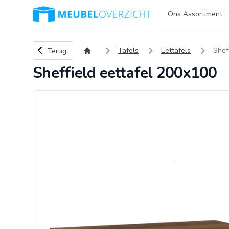
Logo Meubeloverzicht.nl
Ons Assortiment
Terug naar overzicht
Tafels
Eettafels
Shef
Terug
Sheffield eettafel 200x100