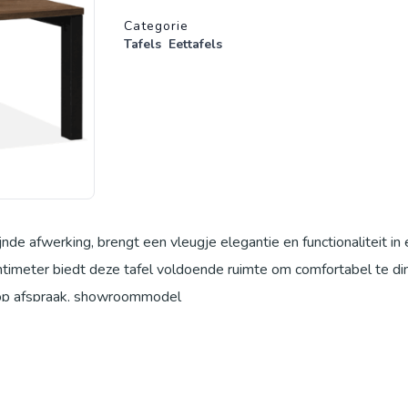
Productgegevens
Categorie
Tafels
Eettafels
jnde afwerking, brengt een vleugje elegantie en functionaliteit in 
timeter biedt deze tafel voldoende ruimte om comfortabel te di
n op afspraak, showroommodel