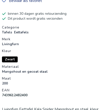
Bewaar als favoriet
binnen 30 dagen gratis retourzending
Dit product wordt gratis verzonden
Productgegevens
Categorie
Tafels
Eettafels
Merk
Livingfurn
Kleur
Zwart
Materiaal
Mangohout en gecoat staal
Maat
200
EAN
7439612482400
Livingfurn Eettafel Kala Spider Mangohout en staal, kleur