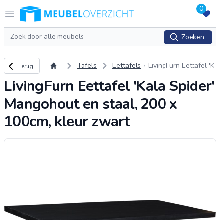
0
Logo Meubeloverzicht.nl
Open menu
Zoeken
Zoeken
Terug naar overzicht
Tafels
Eettafels
LivingFurn Eettafel 'K
Terug
ala Spider' Mangoho
LivingFurn Eettafel 'Kala Spider'
ut en staal, 200 x 10
0cm, kleur zwart
Mangohout en staal, 200 x
100cm, kleur zwart