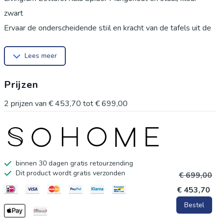
zwart
Ervaar de onderscheidende stijl en kracht van de tafels uit de
Kala Collectie van Livingfurn. Met een strak design,
Lees meer
karaktervolle afwerking en tijdloze kleur, ademt deze collectie
elegantie. Vervaardigd uit mangohout met robuust zwart staal,
Prijzen
straalt elk meubelstuk klasse uit. Het mangohout is zorgvuldig
behandeld met een beschermende zwarte finish voor
2
prijzen van
€ 453,70
tot
€ 699,00
duurzame pracht.Eigenschappen:
Merk: Livingfurn
Materiaal: Mangohout en gecoat staal
Lengte: 180 cm
binnen 30 dagen gratis retourzending
Dit product wordt gratis verzonden
Breedte: 100 cm
€ 699,00
Hoogte: 76 cm
€ 453,70
Bestel