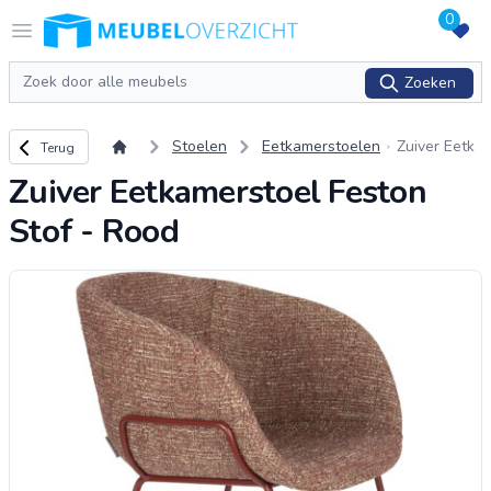
0
Logo Meubeloverzicht.nl
Open menu
Zoeken
Zoeken
Terug naar overzicht
Stoelen
Eetkamerstoelen
Zuiver Eetk
Terug
amerstoel F
Zuiver Eetkamerstoel Feston
eston Stof -
Rood
Stof - Rood