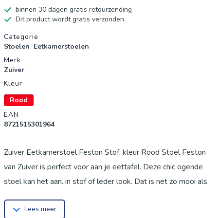
binnen 30 dagen gratis retourzending
Dit product wordt gratis verzonden
Productgegevens
Categorie
Stoelen
Eetkamerstoelen
Merk
Zuiver
Kleur
Rood
EAN
8721515301964
Zuiver Eetkamerstoel Feston Stof, kleur Rood Stoel Feston
van Zuiver is perfect voor aan je eettafel. Deze chic ogende
stoel kan het aan, in stof of leder look. Dat is net zo mooi als
het echte spul, alleen zoveel gemakkelijker schoon te maken!
Lees meer
Bovendien kunnen we verklappen dat de brede kuipstoel van