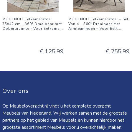
De exacte afmetingen zijn gebaseerd op het geleverde
product.
MODENUIT Eetkamerstoel
MODENUIT Eetkamerstoel – Set
Monteer het product volgens de meegeleverde handleiding.
75x42 cm - 360° Draaibaar met
Van 4 – 360° Draaibaar Met
Opbergruimte - Voor Eetkame
...
Armleuningen – Voor Eetk
...
€ 125,99
€ 255,99
Over ons
Op Meubeloverzicht.nl vindt u het complete overzicht
Meubels van Nederland. Wij werken samen met de grootste
partners op het gebied van Meubels en kunnen hierdoor het
grootste assortiment Meubels voor u overzichtelijk maken.