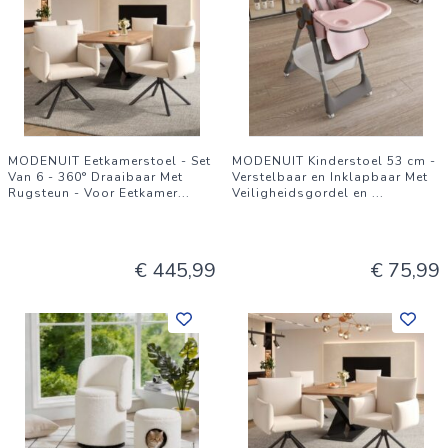
Afstand tussen diagonale steunpoten: 70 cm
Functie: 360° draaibaar
Rugleuning: Gecapitonneerd met knoopdetails
Onderstel: Vierpoots metalen frame in trapeziumvorm
Vloerdoppen: Verstelbaar en antislip
MODENUIT Eetkamerstoel - Set
MODENUIT Kinderstoel 53 cm -
Aantal pakketten: 1
Van 6 - 360° Draaibaar Met
Verstelbaar en Inklapbaar Met
Rugsteun - Voor Eetkamer
...
Veiligheidsgordel en
...
Leveringsomvang:
2 x Eetkamerstoel
1 x Montagemateriaal
€ 445,99
€ 75,99
1 x Handleiding
Opmerkingen:
Door scherminstellingen en lichtinval kan de kleur licht
afwijken van de afbeelding.
Handmatige metingen kunnen kleine maatverschillen
vertonen.