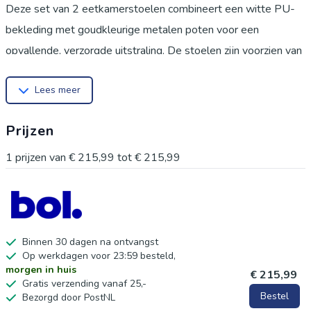
Deze set van 2 eetkamerstoelen combineert een witte PU-
bekleding met goudkleurige metalen poten voor een
opvallende, verzorgde uitstraling. De stoelen zijn voorzien van
een 360° draaifunctie, een gevulde zitting en rugleuning en
Lees meer
een water- en krasbestendig oppervlak. Geschikt voor gebruik
in de eetkamer, zithoek of gespreksruimte. Belangrijkste
Prijzen
kenmerken:
Set van 2 voor een uniforme inrichting De twee stoelen
1
prijzen van
€ 215,99
tot
€ 215,99
vormen samen een rustig geheel aan tafel of in een zithoek en
zorgen voor een consistente uitstraling in de ruimte.
360° draaibaar zonder storend geluid De zitting draait soepel
en stil rondom, zodat u gemakkelijk van richting verandert
Binnen 30 dagen na ontvangst
Op werkdagen voor 23:59 besteld,
tijdens eten, praten of opstaan.
morgen in huis
€ 215,99
Witte PU-bekleding met goudkleurig onderstel De
Gratis verzending vanaf 25,-
Bestel
Bezorgd door PostNL
combinatie van wit PU en glanzend goudkleurig metaal geeft