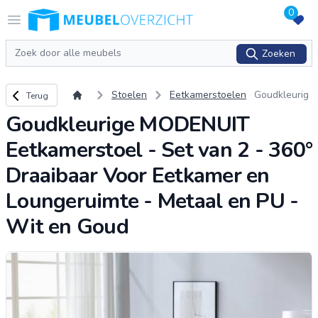
0
Logo Meubeloverzicht.nl
Open menu
Zoeken
Zoeken
Terug naar overzicht
Stoelen
Eetkamerstoelen
Goudkleurig
Terug
e MODENUI
Goudkleurige MODENUIT
T Eetkamers
toel - Set va
Eetkamerstoel - Set van 2 - 360°
n 2 - 360° D
raaibaar Voo
Draaibaar Voor Eetkamer en
r Eetkamer e
Loungeruimte - Metaal en PU -
n Loungerui
mte - Met
...
Wit en Goud