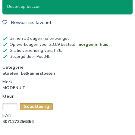
Bestel op bol.com
Bewaar als favoriet
Binnen 30 dagen na ontvangst
Op werkdagen voor 23:59 besteld,
morgen in huis
Gratis verzending vanaf 25,-
Bezorgd door PostNL
Productgegevens
Categorie
Stoelen
Eetkamerstoelen
Merk
MODENUIT
Kleur
Wit
Goudkleurig
EAN
4071272256354