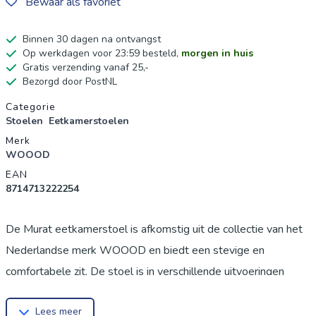
Bewaar als favoriet
Binnen 30 dagen na ontvangst
Op werkdagen voor 23:59 besteld,
morgen in huis
Gratis verzending vanaf 25,-
Bezorgd door PostNL
Productgegevens
Categorie
Stoelen
Eetkamerstoelen
Merk
WOOOD
EAN
8714713222254
De Murat eetkamerstoel is afkomstig uit de collectie van het
Nederlandse merk WOOOD en biedt een stevige en
comfortabele zit. De stoel is in verschillende uitvoeringen
verkrijgbaar, zodat je de perfecte match voor jouw interieur
Lees meer
kunt vinden. Deze eetkamerstoel is bekleed met een