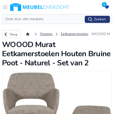
0
Logo Meubeloverzicht.nl
Open menu
Zoeken
Zoeken
Terug naar overzicht
Stoelen
Eetkamerstoelen
WOOOD M
Terug
urat Eetkam
WOOOD Murat
erstoelen H
outen Bruin
Eetkamerstoelen Houten Bruine
e Poot - Nat
urel - Set va
Poot - Naturel - Set van 2
n 2