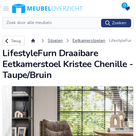
0
Logo Meubeloverzicht.nl
Open menu
Zoeken
Zoeken
Terug naar overzicht
Stoelen
Eetkamerstoelen
LifestyleFur
Terug
n Draaibare
LifestyleFurn Draaibare
Eetkamersto
el Kristee C
Eetkamerstoel Kristee Chenille -
henille - Ta
upe/Bruin
Taupe/Bruin