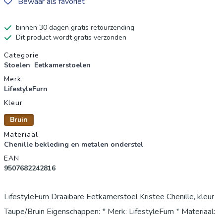
Bewaar als favoriet
binnen 30 dagen gratis retourzending
Dit product wordt gratis verzonden
Productgegevens
Categorie
Stoelen
Eetkamerstoelen
Merk
LifestyleFurn
Kleur
Bruin
Materiaal
Chenille bekleding en metalen onderstel
EAN
9507682242816
LifestyleFurn Draaibare Eetkamerstoel Kristee Chenille, kleur
Taupe/Bruin Eigenschappen: * Merk: LifestyleFurn * Materiaal: