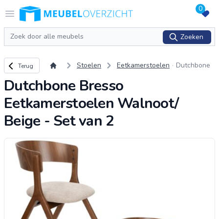
0
Logo Meubeloverzicht.nl
Open menu
Zoeken
Zoeken
Terug naar overzicht
Stoelen
Eetkamerstoelen
Dutchbone
Terug
Bresso Eetk
Dutchbone Bresso
amerstoelen
Walnoot/ B
Eetkamerstoelen Walnoot/
eige - Set v
an 2
Beige - Set van 2