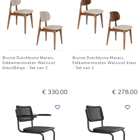
accessoires vol karakter. Soms handgemaakt, met kleine
imperfecties die zorgen voor een authentieke touch. Voor de
avonturiers, verhalenvertellers en de wild at heart. Wij
geloven dat een huis een warme plek moet zijn: a place to
warm your soul.
Bruine Dutchbone Marais
Bruine Dutchbone Marais
Eetkamerstoelen Walnoot
Eetkamerstoelen Walnoot kleur
kleur/Beige - Set van 2
- Set van 2
€ 330,00
€ 278,00