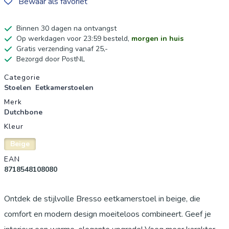
Bewaar als favoriet
Binnen 30 dagen na ontvangst
Op werkdagen voor 23:59 besteld,
morgen in huis
Gratis verzending vanaf 25,-
Bezorgd door PostNL
Productgegevens
Categorie
Stoelen
Eetkamerstoelen
Merk
Dutchbone
Kleur
Beige
EAN
8718548108080
Ontdek de stijlvolle Bresso eetkamerstoel in beige, die
comfort en modern design moeiteloos combineert. Geef je