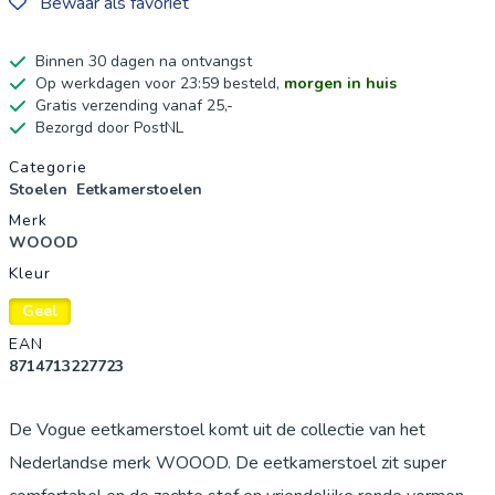
Bewaar als favoriet
Binnen 30 dagen na ontvangst
Op werkdagen voor 23:59 besteld,
morgen in huis
Gratis verzending vanaf 25,-
Bezorgd door PostNL
Productgegevens
Categorie
Stoelen
Eetkamerstoelen
Merk
WOOOD
Kleur
Geel
EAN
8714713227723
De Vogue eetkamerstoel komt uit de collectie van het
Nederlandse merk WOOOD. De eetkamerstoel zit super