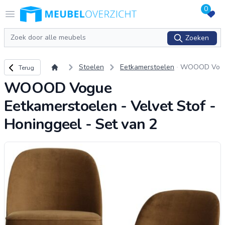
0
Logo Meubeloverzicht.nl
Open menu
Zoeken
Zoeken
Terug naar overzicht
Stoelen
Eetkamerstoelen
WOOOD Vo
Terug
gue Eetkam
WOOOD Vogue
erstoelen -
Velvet Stof
Eetkamerstoelen - Velvet Stof -
- Honinggee
l - Set van 2
Honinggeel - Set van 2