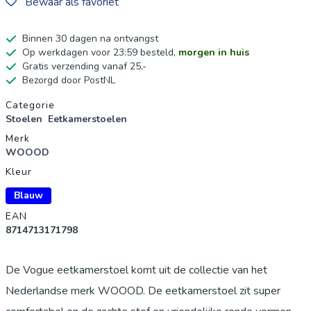
Bewaar als favoriet
Binnen 30 dagen na ontvangst
Op werkdagen voor 23:59 besteld,
morgen in huis
Gratis verzending vanaf 25,-
Bezorgd door PostNL
Productgegevens
Categorie
Stoelen
Eetkamerstoelen
Merk
WOOOD
Kleur
Blauw
EAN
8714713171798
De Vogue eetkamerstoel komt uit de collectie van het
Nederlandse merk WOOOD. De eetkamerstoel zit super