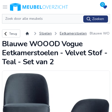
0
Logo Meubeloverzicht.nl
Open menu
Zoeken
Zoeken
Terug naar overzicht
Stoelen
Eetkamerstoelen
Blauwe WO
Terug
OOD Vogue
Blauwe WOOOD Vogue
Eetkamersto
elen - Velve
Eetkamerstoelen - Velvet Stof -
t Stof - Teal
- Set van 2
Teal - Set van 2