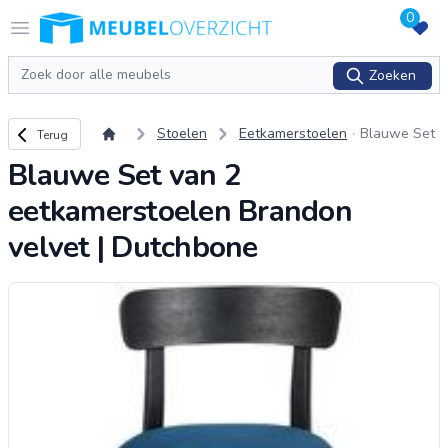
0
Logo Meubeloverzicht.nl
Open menu
Zoeken
Zoeken
Terug naar overzicht
Stoelen
Eetkamerstoelen
Blauwe Set
Terug
van 2 eetka
Blauwe Set van 2
merstoelen
Brandon vel
eetkamerstoelen Brandon
vet | Dutchb
one
velvet | Dutchbone