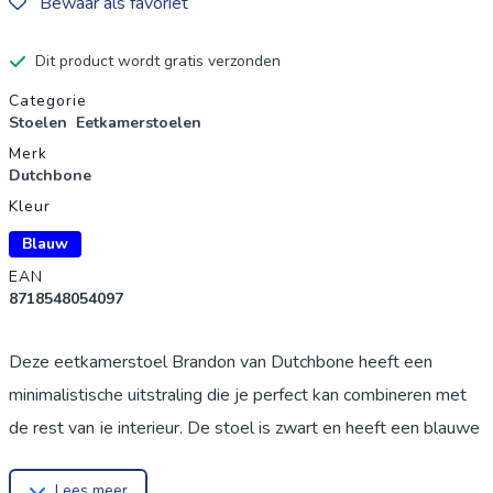
Bewaar als favoriet
Dit product wordt gratis verzonden
Productgegevens
Categorie
Stoelen
Eetkamerstoelen
Merk
Dutchbone
Kleur
Blauw
EAN
8718548054097
Deze eetkamerstoel Brandon van Dutchbone heeft een
minimalistische uitstraling die je perfect kan combineren met
de rest van je interieur. De stoel is zwart en heeft een blauwe
velvet zitting. De stoel heeft een industrieel uiterlijk, maar de
Lees meer